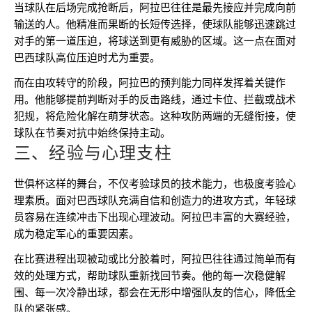
当球队在后场完成抢断后，阿拉巴往往是最先接应并完成向前
输送的人。他精准而果断的长短传选择，使球队能够迅速跳过
对手的第一道压迫，将球送到更有威胁的区域。这一点在面对
巴西球队高位压迫时尤为重要。
而在由攻转守的阶段，阿拉巴的预判能力同样发挥着关键作
用。他能够提前判断对手的反击路线，通过卡位、拦截或战术
犯规，将危险化解在萌芽状态。这种攻防两端的无缝衔接，使
球队在节奏对抗中始终保持主动。
三、经验与心理支柱
世俱杯这样的舞台，不仅考验球员的技术能力，也极度考验心
理素质。面对巴西球队充满自信和创造力的进攻方式，年轻球
员容易在连续冲击下出现心理波动。阿拉巴丰富的大赛经验，
成为稳定军心的重要因素。
在比赛进程出现被动或比分胶着时，阿拉巴往往通过简单而有
效的处理方式，帮助球队重新找回节奏。他的每一次稳健解
围、每一次冷静出球，都会在无形中增强队友的信心，降低全
队的紧张感。