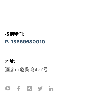
找到我们:
P: 13659630010
地址:
酒泉市危桑湾477号