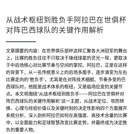
从战术枢纽到胜负手阿拉巴在世俱杯
对阵巴西球队的关键作用解析
文章摘要的内容：在世界俱乐部杯这样汇聚各大洲冠军的舞台
上，比赛的胜负往往不只取决于锋线球星的灵光一现，更取决
于中后场核心对比赛节奏与空间的掌控。阿拉巴，正是在这样
的背景下，从一名传统意义上的后场多面手，逐步演变为左右
比赛走向的“胜负手”。尤其是在对阵技术细腻、节奏多变的巴
西球队时，他既是战术体系的枢纽，又是临场应变的关键节
点。本文将围绕“从战术枢纽到胜负手——阿拉巴在世俱杯对
阵巴西球队的关键作用解析”这一主题，从战术定位、攻防转
换、心理与经验价值以及关键时刻的决定性影响四个方面展开
系统分析，深入剖析阿拉巴如何在高强度、高技术含量的比赛
中，以全面能力和足球智慧改变比赛走势，并最终成为决定胜
负的重要人物。