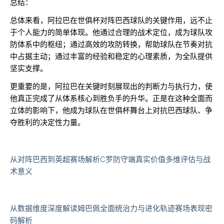
总结：
总体来看，阿拉巴在世俱杯对阵巴西球队的关键作用，远不止
于个人能力的简单体现。他通过合理的战术定位，成为球队攻
防体系中的枢纽；通过高效的攻防转换，帮助球队在节奏对抗
中占据主动；通过丰富的经验和稳定的心理素质，为全队提供
坚实支撑。
更重要的是，阿拉巴在关键时刻展现出的判断力与执行力，使
他真正完成了从体系核心到胜负手的升华。正是在这种全面而
立体的影响下，他成为球队在世俱杯舞台上对抗巴西球队、争
夺胜利的决定性力量。
从对阵巴西到英超赛场解析C罗防守端真实价值多维评估与战
术意义
从数据维度深度解读姆巴佩全面统治力与进化轨迹赛场表现密
码解析