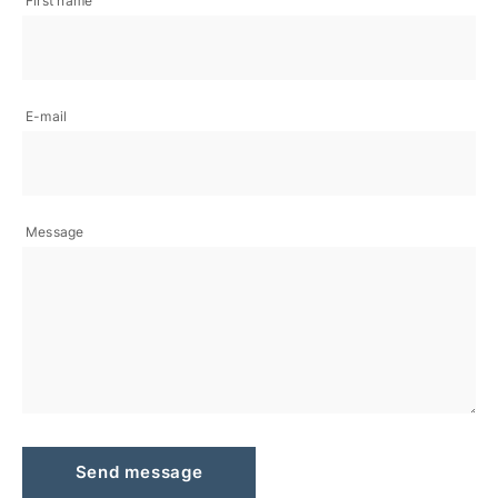
First name
E-mail
Message
Send message