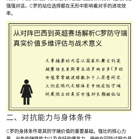
强强对话，C罗的站位选择都在无形中影响着对手的进攻效
率。
二、对抗能力与身体条件
C罗的身体条件是其防守端价值的重要基础。强壮的核心力
量、出色的弹跳能力以及良好的爆发力，使他在回防过程中具