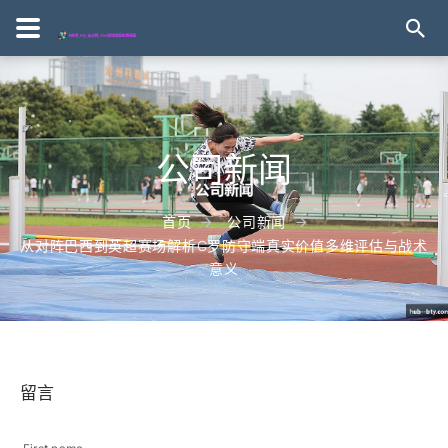
公司新闻
首页
公司新闻
从对阵巴西到英超赛场解析C罗防守端真实价值多维评估与战术
意义
留言