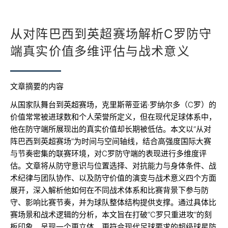
从对阵巴西到英超赛场解析C罗防守
端真实价值多维评估与战术意义
文章摘要的内容
从国家队舞台到英超赛场，克里斯蒂亚诺·罗纳尔多（C罗）的
价值常常被进球数和个人荣誉所定义，但在现代足球体系中，
他在防守端所展现出的真实价值却长期被低估。本文以“从对
阵巴西到英超赛场”为时间与空间轴线，结合高强度国际大赛
与节奏密集的联赛环境，对C罗防守端的表现进行多维度评
估。文章将从防守意识与位置选择、对抗能力与身体条件、战
术纪律与团队协作、以及防守价值的演变与战术意义四个方面
展开，深入解析他如何在不同战术体系和比赛背景下参与防
守、影响比赛节奏，并为球队整体结构提供支撑。通过具体比
赛场景和战术逻辑的分析，本文旨在打破“C罗只重进攻”的刻
板印象，呈现一个更立体、更符合现代足球要求的超级球星防