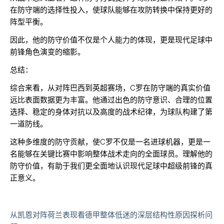
在防守端的选择性投入，使球队能够在攻防转换中保持更好的
阵型平衡。
因此，他的防守价值不仅是个人能力的体现，更是现代足球中
前锋角色演变的缩影。
总结：
综合来看，从对阵巴西到英超赛场，C罗在防守端的真实价值
远比表面数据更为丰富。他通过出色的防守意识、合理的位置
选择、稳定的身体对抗以及高度的战术纪律，为球队构建了第
一道防线。
这种多维度的防守贡献，使C罗不仅是一名进球机器，更是一
名能够在关键比赛中影响整体战术走向的全面球员。理解他的
防守价值，有助于我们更全面地认识现代足球中超级前锋的真
正意义。
从凯恩对阵荷兰表现看德甲整体低迷的深层结构性原因探析问