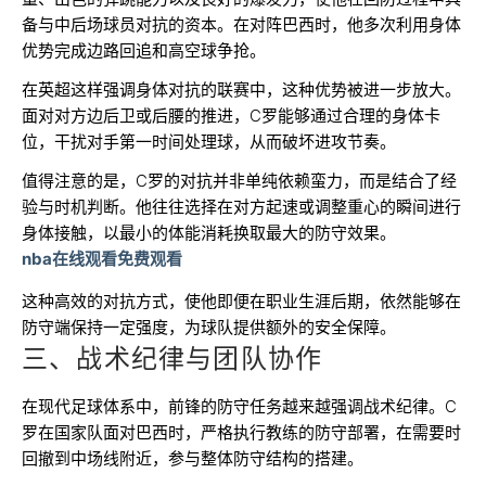
备与中后场球员对抗的资本。在对阵巴西时，他多次利用身体
优势完成边路回追和高空球争抢。
在英超这样强调身体对抗的联赛中，这种优势被进一步放大。
面对对方边后卫或后腰的推进，C罗能够通过合理的身体卡
位，干扰对手第一时间处理球，从而破坏进攻节奏。
值得注意的是，C罗的对抗并非单纯依赖蛮力，而是结合了经
验与时机判断。他往往选择在对方起速或调整重心的瞬间进行
身体接触，以最小的体能消耗换取最大的防守效果。
nba在线观看免费观看
这种高效的对抗方式，使他即便在职业生涯后期，依然能够在
防守端保持一定强度，为球队提供额外的安全保障。
三、战术纪律与团队协作
在现代足球体系中，前锋的防守任务越来越强调战术纪律。C
罗在国家队面对巴西时，严格执行教练的防守部署，在需要时
回撤到中场线附近，参与整体防守结构的搭建。