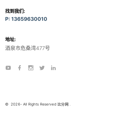
找到我们:
P: 13659630010
地址:
酒泉市危桑湾477号
©
2026
- All Rights Reserved
比分网
.