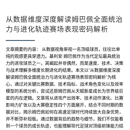
从数据维度深度解读姆巴佩全面统治
力与进化轨迹赛场表现密码解析
文章摘要的内容： 从数据视角审视一名顶级球员，往往比单
纯的观感更具穿透力。基利安·姆巴佩作为当代足坛最具统治
力的进攻球员之一，其崛起并非偶然，而是速度、技术、决策
与战术理解多维度长期进化的结果。本文以“从数据维度深度
解读姆巴佩全面统治力与进化轨迹赛场表现密码解析”为核
心，通过对关键比赛数据、技术指标、战术角色变化以及效率
模型的系统分析，尝试还原姆巴佩从天赋新星成长为世界级巨
星的内在逻辑。文章将从进攻产出效率、技术动作演化、比赛
影响力扩张以及大赛稳定性四个方面展开，结合不同时期的数
据对比，揭示姆巴佩如何在高速足球时代持续放大自身优势，
并不断弥补短板。通过数据背后的趋势与细节，我们不仅能看
到一个球员的成长轨迹，也能理解现代足球对顶级前锋能力结