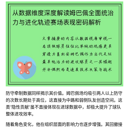
防守牵制数据同样揭示其价值。姆巴佩场均吸引两人以上防守
的次数长期处于高位，这直接为中路和弱侧队友创造空间。这
类“隐性贡献”虽不直接体现在进球数据中，却极大提升了球队
整体进攻效率。
随着角色变化，他在组织层面的影响力也逐步增强。其回撤接