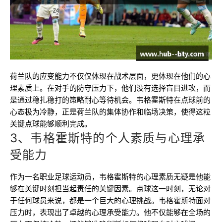
荷兰队的应变能力不仅仅体现在战术层面，更体现在他们的心
理素质上。在对手的防守压力下，他们没有选择盲目进攻，而
是通过稳扎稳打的策略耐心等待机会。韦格霍斯特在点球前的
心态极为冷静，正是荷兰队的集体协作和临场决策，使得这粒
关键点球能够顺利完成。
3、韦格霍斯特的个人素质与心理承
受能力
作为一名职业足球运动员，韦格霍斯特的心理素质无疑是他能
够在关键时刻担当起责任的关键因素。点球这一时刻，无论对
于任何球员来说，都是一个巨大的心理挑战。韦格霍斯特面对
压力时，表现出了卓越的心理承受能力。他不仅能够在全场的