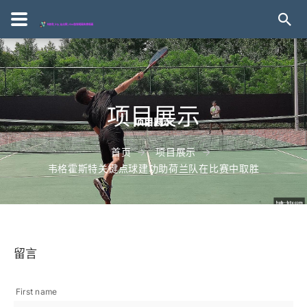
项目展示
首页
项目展示
韦格霍斯特关键点球建功助荷兰队在比赛中取胜
留言
First name