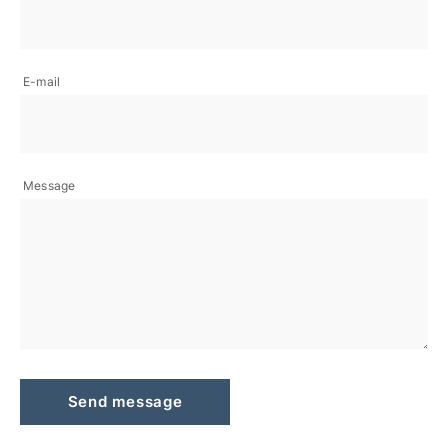
E-mail
Message
Send message