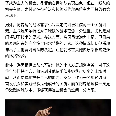
了成为主力的机会。尽管他在青年队表现出色，但在一线队的
机会有限，尤其是在布拉沃和拉姆斯代尔两位主力门将的强势
表现下。
另外，阿森纳的战术需求也是决定海因被租借的一个关键因
素。主教练阿尔特塔对于球队的战术理念十分注重，尤其是对
门将脚下技术的要求。在这方面，海因虽然潜力十足，但目前
的表现还未能完全符合阿尔特塔的要求。这种情况促使俱乐部
做出了让他暂时离队的决定，让他能够在其他俱乐部积累更多
的比赛经验。
此外，海因租借离队也可能与他的个人发展规划有关。对于这
位年轻门将而言，租借到其他俱乐部能够获得更多的上场时
间，从而更快地提升自己的能力。毕竟，作为一名年轻球员，
首发机会和实践经验是他成长的关键，而在阿森纳这样一支竞
争激烈的球队中，能够获得这些机会的空间十分有限。