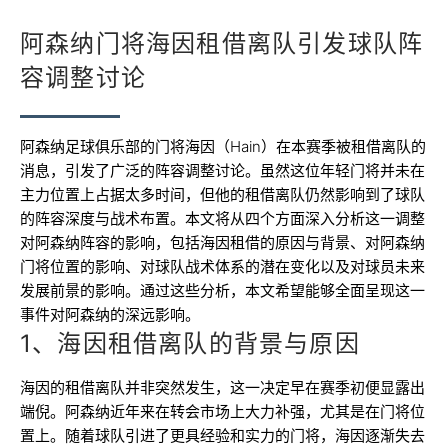
阿森纳门将海因租借离队引发球队阵
容调整讨论
阿森纳足球俱乐部的门将海因（Hain）在本赛季被租借离队的
消息，引发了广泛的阵容调整讨论。虽然这位年轻门将并未在
主力位置上占据太多时间，但他的租借离队仍然影响到了球队
的阵容深度与战术布置。本文将从四个方面深入分析这一调整
对阿森纳阵容的影响，包括海因租借的原因与背景、对阿森纳
门将位置的影响、对球队战术体系的潜在变化以及对球员未来
发展前景的影响。通过这些分析，本文希望能够全面呈现这一
事件对阿森纳的深远影响。
1、海因租借离队的背景与原因
海因的租借离队并非突然发生，这一决定早在赛季初便显露出
端倪。阿森纳近年来在转会市场上大力补强，尤其是在门将位
置上。随着球队引进了更具经验和实力的门将，海因逐渐失去