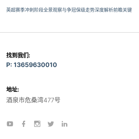
英超赛季冲刺阶段全景观察与争冠保级走势深度解析前瞻关键
找到我们:
P: 13659630010
地址:
酒泉市危桑湾477号