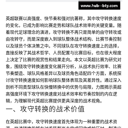
英超联赛以高强度、快节奏和强对抗著称，其中攻守转换速度
的变化，已成为影响比赛走势和球队战术效率的关键变量。随
着现代足球理念的演进，攻守转换不再只是简单的由守转攻或
由攻转守，而是深度嵌入到球队整体战术结构、比赛节奏控制
以及球员个体决策之中。不同球队在攻守转换速度上的选择，
直接反映了其战术哲学、人员配置与比赛目标，也在很大程度
上决定了比赛的观赏性和结果走向。本文以英超比赛为研究对
象，围绕攻守转换速度变化展开分析，从战术执行效率、比赛
节奏塑造、球队风格差异以及球员角色适配四个方面，系统探
讨攻守转换速度如何影响球队整体表现及其差异性。通过深入
剖析不同类型球队在快慢转换中的优势与局限，力图揭示英超
高强度环境下攻守转换速度对战术效率和节奏控制的内在逻
辑，为理解现代英超比赛提供更具深度的战术视角。
一、攻守转换的战术价值
在英超比赛中，攻守转换速度首先体现为一种重要的战术资