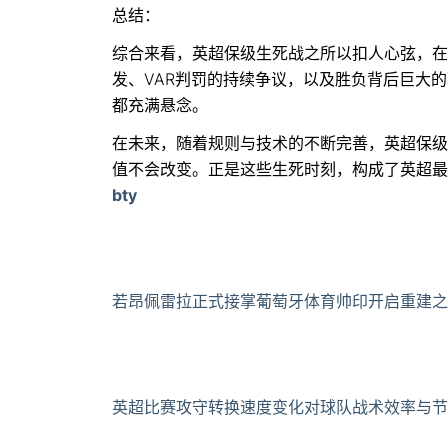
总结：
综合来看，英超保级生死战之所以扣人心弦，在
发、VAR判罚的持续争议，以及胜负背后巨大
都充满悬念。
在未来，随着规则与技术的不断完善，英超保级
值不会改变。正是这些生死时刻，构成了英超最
bty
若昂佩雷拉正式接掌葡萄牙体育帅印开启重建之
英超比赛攻守转换速度变化对球队战术效率与节