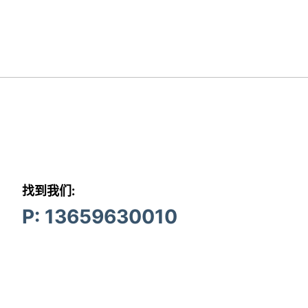
找到我们:
P: 13659630010