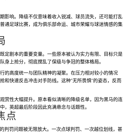
期影响。降级不仅意味着收入锐减、球员流失，还可能打乱
普通足球比赛，成为俱乐部命运、城市荣耀与球迷情感的集
局
既定剧本的重要变量。一些原本被认为实力有限、目标只是
队身上抢分，彻底搅乱了保级与争冠的整体格局。
行的高度统一与团队精神的凝聚。在压力相对较小的情况
抢和快速反击冲击对手防线。这种“无所畏惧”的姿态，反而
观赏性大幅提升。原本看似清晰的降级名单，因为黑马的连
中，英超最后阶段因此充满悬念与话题性。
焦点
中的判罚问题被无限放大。一次点球判罚、一次越位划线，甚