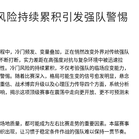
风险持续累积引发强队警惕
程中，冷门频发、变量叠加，正在悄然改变外界对传统强队
被不断打断，实力差距在高强度对抗与复杂环境中被迅速拉
性。冷门风险的持续累积，不仅考验强队的临场应变能力，
警惕。随着比赛深入，格局可能生变的信号愈发明显，悬念
重估、战术博弈升级以及心理压力传导四个方面，系统分析
响，揭示这项顶级赛事在震荡中走向更开放、更不可预测未
多
场地质量，都可能成为左右比赛走势的重要因素。本届赛事
织出现，让习惯于稳定条件作战的强队难以保持一贯节奏。