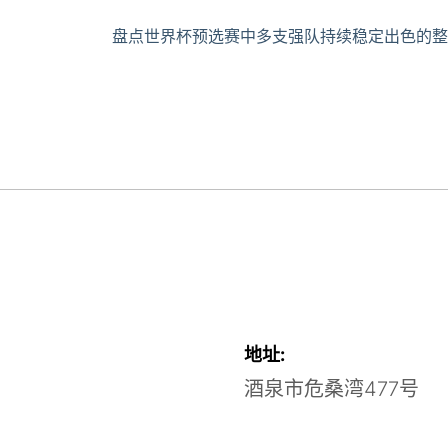
盘点世界杯预选赛中多支强队持续稳定出色的整
地址:
酒泉市危桑湾477号