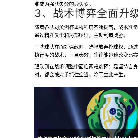
能成为强队失分的导火索。
3、战术博弈全面升
随着各队对美洲杯重视程度不断提高，战术准备
通过精准反击和局部压迫，主动制造威胁。
一些球队在面对强敌时，选择放弃控球权，通过
执行度的战术，一旦奏效，往往能迅速改变比赛
强队则在战术调整中面临两难选择：是坚持自身
时，都会被对手抓住空当，冷门由此产生。