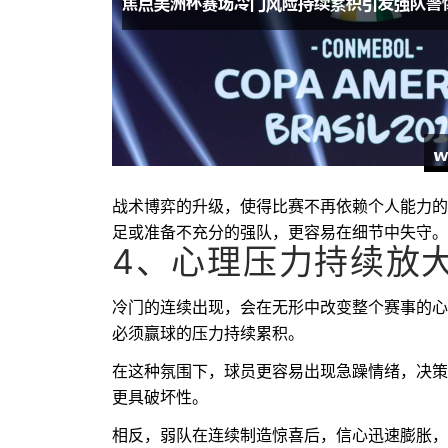
战术博弈的升级，使得比赛不再依赖个人能力的
足或准备不充分的强队，更容易在细节中失守。
4、心理压力持续放
冷门的连续出现，会在无形中改变整个赛事的心
必须赢球的压力持续累积。
在这种氛围下，球员更容易出现急躁情绪，决策
更具破坏性。
相反，弱队在连续制造惊喜后，信心迅速膨胀，