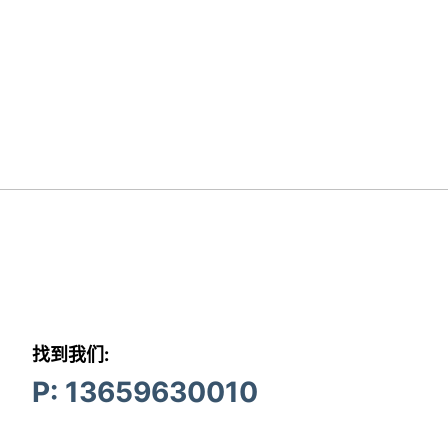
找到我们:
P: 13659630010