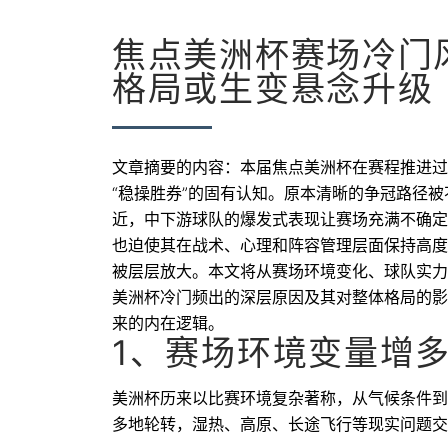
焦点美洲杯赛场冷门
格局或生变悬念升级
文章摘要的内容：本届焦点美洲杯在赛程推进过
“稳操胜券”的固有认知。原本清晰的争冠路径
近，中下游球队的爆发式表现让赛场充满不确定
也迫使其在战术、心理和阵容管理层面保持高度
被层层放大。本文将从赛场环境变化、球队实力
美洲杯冷门频出的深层原因及其对整体格局的影
来的内在逻辑。
1、赛场环境变量增
美洲杯历来以比赛环境复杂著称，从气候条件到
多地轮转，湿热、高原、长途飞行等现实问题交