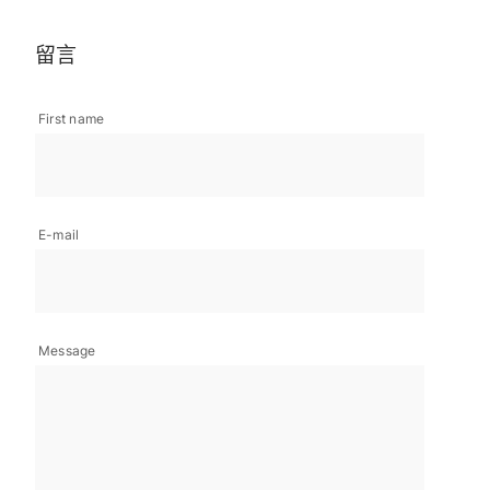
留言
First name
E-mail
Message