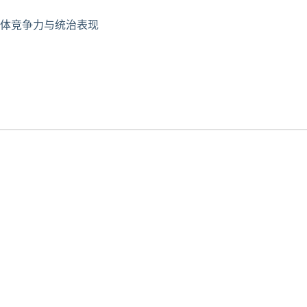
体竞争力与统治表现