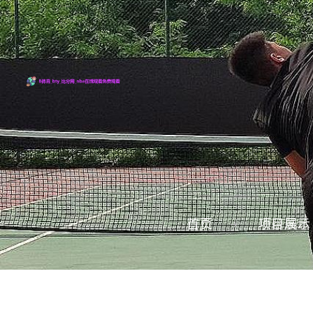
首页
项目展示