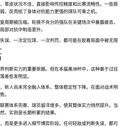
、草皮状况不佳，直接影响传控精度和比赛流畅性。一些原
弱，反而给了身体对抗能力更强的球队可乘之机。
复周期被压缩。轮换不充分的强队在关键场次中暴露疲态，
局部对抗中制造意外。
失误、一次定位球、一次判罚，都可能在胶着局面中被无限
。
估
界判断实力的重要依据。但在本届美洲杯中，这种基于过往
落差愈发明显。
，新人尚未完全融入体系，整体稳定性下降。在面对战术明
势。
联赛体系完善、球员留洋增多，使其整体实力悄然提升。当
然，实则是长期积累的结果。
，而是更多进入细节博弈阶段。任何轻敌或判断失误，都可