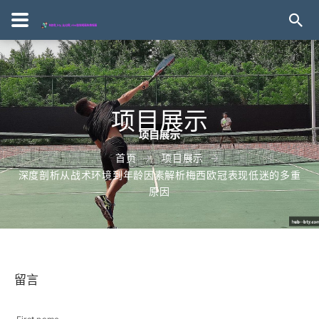
项目展示
首页
项目展示
深度剖析从战术环境到年龄因素解析梅西欧冠表现低迷的多重
原因
留言