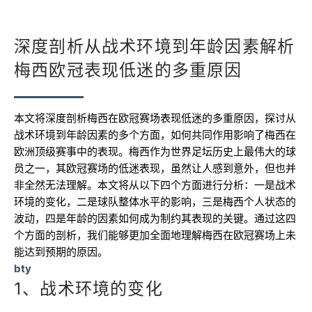
深度剖析从战术环境到年龄因素解析
梅西欧冠表现低迷的多重原因
本文将深度剖析梅西在欧冠赛场表现低迷的多重原因，探讨从
战术环境到年龄因素的多个方面，如何共同作用影响了梅西在
欧洲顶级赛事中的表现。梅西作为世界足坛历史上最伟大的球
员之一，其欧冠赛场的低迷表现，虽然让人感到意外，但也并
非全然无法理解。本文将从以下四个方面进行分析：一是战术
环境的变化，二是球队整体水平的影响，三是梅西个人状态的
波动，四是年龄的因素如何成为制约其表现的关键。通过这四
个方面的剖析，我们能够更加全面地理解梅西在欧冠赛场上未
能达到预期的原因。
bty
1、战术环境的变化