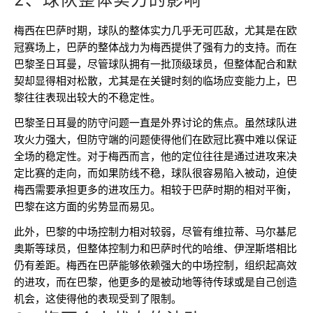
梅西在巴萨时期，球队的整体实力几乎无可匹敌，尤其是在欧
冠赛场上，巴萨的整体战力为梅西提供了强有力的支持。而在
巴黎圣日耳曼，尽管球队拥有一批顶级球员，但整体配合和默
契却显得相对松散，尤其是在关键时刻的临场应变能力上，巴
黎往往表现出较大的不稳定性。
巴黎圣日耳曼的防守问题一直是外界讨论的焦点。虽然球队进
攻火力强大，但防守端的问题使得他们在欧冠比赛中难以保证
全场的稳定性。对于梅西而言，他的定位往往是通过进攻来决
定比赛的走向，而如果防线不稳，球队很容易陷入被动，迫使
梅西需要承担更多的进攻压力。相较于巴萨时期的相对平衡，
巴黎在这方面的劣势显而易见。
此外，巴黎的中场控制力相对较弱，尽管有维拉蒂、马尔基尼
奥斯等球员，但整体控制力和巴萨时代的哈维、伊涅斯塔相比
仍有差距。梅西在巴萨能够依赖强大的中场控制，组织起高效
的进攻，而在巴黎，他更多的是被动地等待传球或是自己创造
机会，这使得他的表现受到了限制。