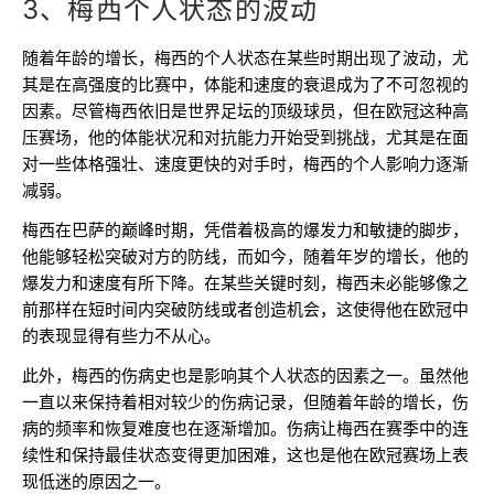
3、梅西个人状态的波动
随着年龄的增长，梅西的个人状态在某些时期出现了波动，尤
其是在高强度的比赛中，体能和速度的衰退成为了不可忽视的
因素。尽管梅西依旧是世界足坛的顶级球员，但在欧冠这种高
压赛场，他的体能状况和对抗能力开始受到挑战，尤其是在面
对一些体格强壮、速度更快的对手时，梅西的个人影响力逐渐
减弱。
梅西在巴萨的巅峰时期，凭借着极高的爆发力和敏捷的脚步，
他能够轻松突破对方的防线，而如今，随着年岁的增长，他的
爆发力和速度有所下降。在某些关键时刻，梅西未必能够像之
前那样在短时间内突破防线或者创造机会，这使得他在欧冠中
的表现显得有些力不从心。
此外，梅西的伤病史也是影响其个人状态的因素之一。虽然他
一直以来保持着相对较少的伤病记录，但随着年龄的增长，伤
病的频率和恢复难度也在逐渐增加。伤病让梅西在赛季中的连
续性和保持最佳状态变得更加困难，这也是他在欧冠赛场上表
现低迷的原因之一。