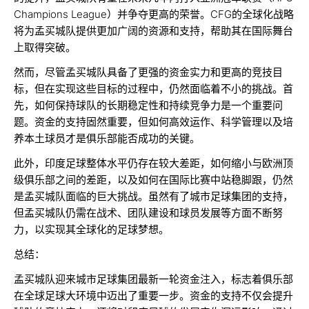
Champions League）并争夺更高的荣誉。CFG的全球化战略
将为孟买城队提供更加广阔的资源和支持，帮助其在国际舞台
上取得突破。
然而，尽管孟买城队具备了更强的资金实力和更高的竞技目
标，但在实现这些目标的过程中，仍然面临着不小的挑战。首
先，如何保持球队的长期稳定性和持续竞争力是一个重要问
题。资金的支持固然重要，但如何高效运作、科学管理以及培
养本土球员才是俱乐部能否成功的关键。
此外，印度足球整体水平仍存在较大差距，如何缩小与欧洲顶
级俱乐部之间的差距，以及如何在国际比赛中站稳脚跟，仍然
是孟买城队面临的巨大挑战。虽然有了城市足球集团的支持，
但孟买城队仍需在战术、团队建设和球员发展等方面不断努
力，以实现其全球化的足球梦想。
总结：
孟买城队迎来城市足球集团最新一轮资金注入，标志着俱乐部
在全球足球大环境中迈出了重要一步。资金的支持不仅会提升