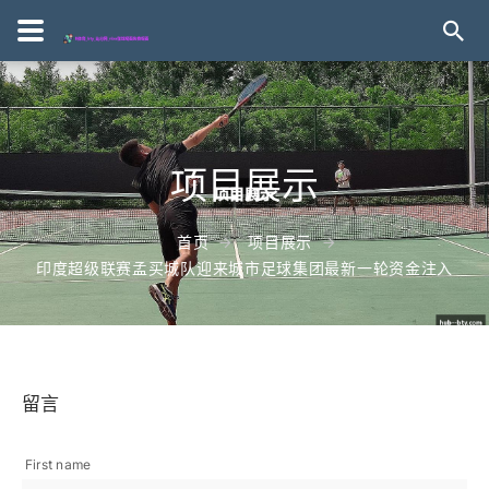
项目展示
首页
项目展示
印度超级联赛孟买城队迎来城市足球集团最新一轮资金注入
留言
First name