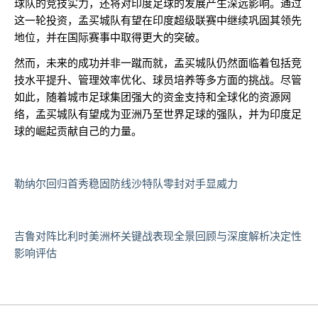
球队的竞技实力，还将对印度足球的发展产生深远影响。通过
这一轮投资，孟买城队有望在印度超级联赛中继续巩固其领先
地位，并在国际赛事中取得更大的突破。
然而，未来的成功并非一蹴而就，孟买城队仍然面临着包括竞
技水平提升、管理效率优化、球员培养等多方面的挑战。尽管
如此，随着城市足球集团强大的资金支持和全球化的资源网
络，孟买城队有望成为亚洲乃至世界足球的强队，并为印度足
球的崛起贡献自己的力量。
勒纳尔回归首秀稳固防线沙特队零封对手显威力
吉鲁对阵比利时美洲杯关键战表现全景回顾与深度解析决定性
影响评估