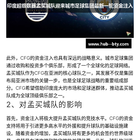
此外，CFG的资金注入也具有深远的战略意义。城市足球集团
通过收购和投资多个俱乐部，形成了一个全球化的足球网络。
孟买城队作为CFG在亚洲的核心球队之一，其发展不仅是集团
布局亚洲市场的关键一步，也是全球足球战略的重要组成部
分。CFG希望借助印度庞大的市场和足球迷群体，推动孟买城
队成为全球顶级俱乐部之一。
2、对孟买城队的影响
首先，资金注入将极大提升孟买城队的竞技水平。CFG的资金
支持将用于引进更多高水平的外援和提升球队的基础设施建
设。随着资金的增加，孟买城队将有更多的机会签约世界级球