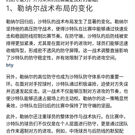
1、勒纳尔战术布局的变化
勒纳尔回归后，沙特队的战术布局发生了显著的变化。勒纳尔
坚持他的高压防守战术，使得沙特队在比赛中能够通过快速反
击和稳固防线控制比赛节奏。在防守端，沙特队的后防线被安
排得更加紧凑，尤其是在面对对手的进攻时，球员们能够迅速
收缩阵型，形成密不透风的防守屏障。这一战术调整直接影响
了沙特队的防守稳定性，并有效限制了对手的进攻空间。
bty
另外，勒纳尔的高位防守也成为沙特队防守体系中的重要一
环。在面对对手控球时，沙特队通过积极逼抢，迫使对方失误
并迅速发起反击。这一战术不仅能够压制对方进攻的节奏，也
使沙特队能够迅速占据场上的主动权。勒纳尔的这一策略显然
奏效，沙特队在回归后的比赛中保持了防守端的坚固。
此外，勒纳尔还注重球员的整体协作与战术执行。在比赛中，
沙特队的球员们不仅仅是在个人层面进行防守，更是通过团队
合作来遏制对方的进攻。例如，中场球员与后防线的默契配