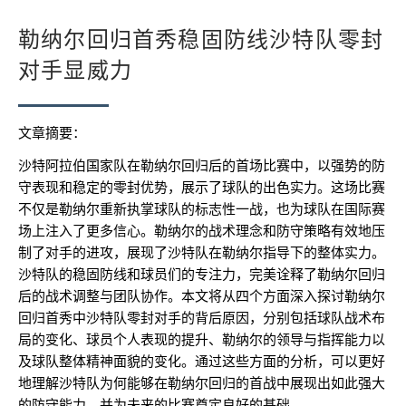
勒纳尔回归首秀稳固防线沙特队零封
对手显威力
文章摘要：
沙特阿拉伯国家队在勒纳尔回归后的首场比赛中，以强势的防
守表现和稳定的零封优势，展示了球队的出色实力。这场比赛
不仅是勒纳尔重新执掌球队的标志性一战，也为球队在国际赛
场上注入了更多信心。勒纳尔的战术理念和防守策略有效地压
制了对手的进攻，展现了沙特队在勒纳尔指导下的整体实力。
沙特队的稳固防线和球员们的专注力，完美诠释了勒纳尔回归
后的战术调整与团队协作。本文将从四个方面深入探讨勒纳尔
回归首秀中沙特队零封对手的背后原因，分别包括球队战术布
局的变化、球员个人表现的提升、勒纳尔的领导与指挥能力以
及球队整体精神面貌的变化。通过这些方面的分析，可以更好
地理解沙特队为何能够在勒纳尔回归的首战中展现出如此强大
的防守能力，并为未来的比赛奠定良好的基础。