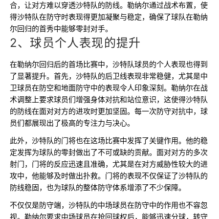
合，让对方难以穿透沙特队的防线。勒纳尔通过战术布置，使
得沙特队在防守时表现得更加凝聚与稳定，确保了球队在勒纳
尔回归的首秀中能够零封对手。
2、球员个人表现的提升
在勒纳尔回归后的首场比赛中，沙特队球员的个人表现也得到
了显著提升。首先，沙特队的后卫线表现非常稳健，尤其是中
卫球员在防空和地面防守中的表现令人印象深刻。勒纳尔在战
术调整上要求球员们增强身体对抗和站位意识，这使得沙特队
的防线在面对对方的进攻时更加坚固。每一次防守对抗中，球
员们都展现出了极高的专注力与决心。
此外，沙特队的门将也在这场比赛中发挥了关键作用。他的稳
定发挥为球队的零封做出了不可或缺的贡献。面对对方的多次
射门，门将的反应迅速且准确，尤其是在对方威胁性较大的进
攻中，他能够及时做出扑救。门将的表现不仅保证了沙特队的
防线稳固，也为球队的整体防守体系增添了不少保障。
不仅仅是防守端，沙特队的中场球员在防守中的作用也不容忽
视。勒纳尔要求中场球员在抢回球权后，能够迅速分球，转守