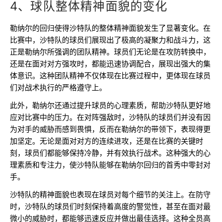
4、球队整体精神面貌的变化
勒纳尔的回归使得沙特队的整体精神面貌发生了显著变化。在
比赛中，沙特队的球员们展现出了极高的凝聚力和战斗力，这
正是勒纳尔所强调的团队精神。球员们无论是在攻防转换中，
还是在面对对方强攻时，都能迅速协调配合，展现出强大的集
体意识。这种团队精神不仅体现在比赛过程中，更体现在球员
们对战术执行的严格遵守上。
此外，勒纳尔还通过提升球员的心理素质，帮助沙特队更好地
应对比赛中的压力。在对阵强敌时，沙特队的球员们并没有因
为对手的威胁而感到畏惧，反而在勒纳尔的带领下，表现得更
加坚定。无论是面对对方的连续进攻，还是在比赛的关键时
刻，球员们都能够保持冷静，并有效执行战术。这种强大的心
理素质和专注力，使沙特队能够在勒纳尔回归的首秀中零封对
手。
沙特队的精神面貌也表现在球员对每个细节的关注上。在防守
时，沙特队的球员们时刻保持着高度的警觉性，甚至在面对最
微小的威胁时，都能够迅速反应并做出最佳选择。这种全员高