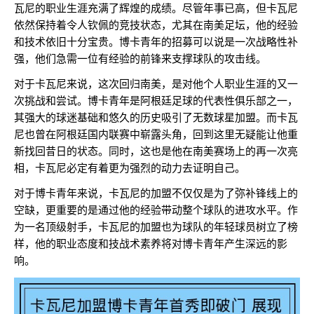
瓦尼的职业生涯充满了辉煌的成绩。尽管年事已高，但卡瓦尼
依然保持着令人钦佩的竞技状态，尤其在南美足坛，他的经验
和技术依旧十分宝贵。博卡青年的招募可以说是一次战略性补
强，他们急需一位有经验的前锋来支撑球队的攻击线。
对于卡瓦尼来说，这次回归南美，是对他个人职业生涯的又一
次挑战和尝试。博卡青年是阿根廷足球的代表性俱乐部之一，
其强大的球迷基础和悠久的历史吸引了无数球星加盟。而卡瓦
尼也曾在阿根廷国内联赛中崭露头角，回到这里无疑能让他重
新找回昔日的状态。同时，这也是他在南美赛场上的再一次亮
相，卡瓦尼必定有着更为强烈的动力去证明自己。
对于博卡青年来说，卡瓦尼的加盟不仅仅是为了弥补锋线上的
空缺，更重要的是通过他的经验带动整个球队的进攻水平。作
为一名顶级射手，卡瓦尼的加盟也为球队的年轻球员树立了榜
样，他的职业态度和技战术素养将对博卡青年产生深远的影
响。