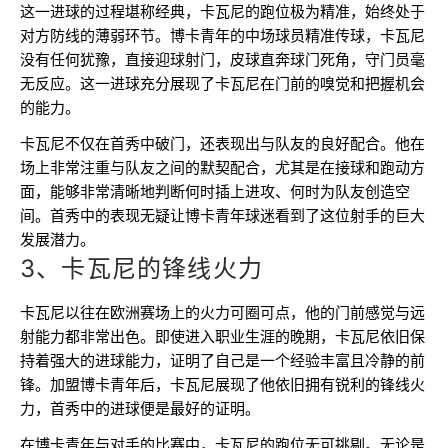
这一进球的过程堪称经典，卡瓦尼的跑位极为精准，始终处于
对方防线的薄弱环节。博卡青年的中场球员精准传球，卡瓦尼
没有任何犹豫，直接迎球射门，皮球直奔球门死角，守门员毫
无反应。这一进球充分展现了卡瓦尼在门前的嗅觉和把握机会
的能力。
卡瓦尼不仅在首秀中破门，还表现出与队友的良好配合。他在
场上非常注重与队友之间的默契配合，尤其是在接球和跑动方
面，能够非常清晰地判断何时插上进攻、何时为队友创造空
间。首秀中的表现无疑让博卡青年球迷看到了这位射手的巨大
发展潜力。
3、卡瓦尼的锋线火力
卡瓦尼以往在欧洲赛场上的火力可圈可点，他的门前感觉与远
射能力都非常出色。即使进入职业生涯的晚期，卡瓦尼依旧保
持着强大的进球能力，证明了自己是一个经验丰富且冷静的前
锋。加盟博卡青年后，卡瓦尼展现了他依旧拥有锐利的锋线火
力，首秀中的进球便是最好的证明。
在博卡青年与对手的比赛中，卡瓦尼的跑位无可挑剔。无论是