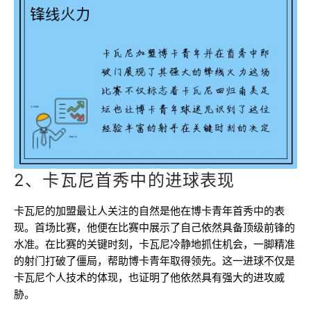
2、卡瓦尼首秀中的进球表现
卡瓦尼的加盟最让人关注的自然是他在博卡青年首秀中的表
现。首场比赛，他便在比赛中展示了自己依然具备顶级前锋的
水准。在比赛的关键时刻，卡瓦尼冷静地抓住机会，一脚精准
的射门打破了僵局，帮助博卡青年取得领先。这一进球不仅是
卡瓦尼个人技术的体现，也证明了他依然具有强大的进攻威
胁。