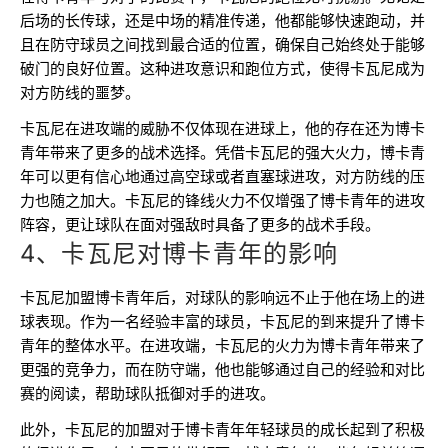
后场的长传球，还是中场的精准传递，他都能够快速跑动，并
且在防守球员之间找到最合适的位置，确保自己始终处于能够
破门的良好位置。这种进攻意识和跑位方式，使得卡瓦尼成为
对方防线的噩梦。
卡瓦尼在进攻端的威胁不仅体现在进球上，他的存在还为博卡
青年带来了更多的战术选择。凭借卡瓦尼的强大火力，博卡青
年可以更有信心地通过高空球或者直塞球进攻，对方防线的压
力也随之加大。卡瓦尼的锋线火力不仅增强了博卡青年的进攻
阵容，更让球队在面对强敌时具备了更多的战术手段。
4、卡瓦尼对博卡青年的影响
卡瓦尼加盟博卡青年后，对球队的影响远不止于他在场上的进
球表现。作为一名经验丰富的球员，卡瓦尼的到来提升了博卡
青年的整体水平。在进攻端，卡瓦尼的火力为博卡青年带来了
更强的竞争力，而在防守端，他也能够通过自己的经验和对比
赛的阅读，帮助球队抵御对手的进攻。
此外，卡瓦尼的加盟对于博卡青年年轻球员的成长起到了积极