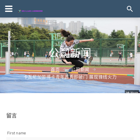
公司新闻
首页
公司新闻
卡瓦尼加盟博卡青年首秀即破门 展现锋线火力
留言
First name