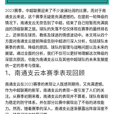
2023赛季，中超联赛迎来了不少波澜壮阔的比赛，而对于南
通支云来说，这个赛季无疑是充满遗憾的。在提前一轮降级的
情况下，南通支云无奈告别了中超，结束了自己短暂而充满挑
战的顶级联赛之旅。球队的失落不仅仅体现在赛季的最终排名
上，还体现在球员、教练及球迷的情感波动中。本文将从四个
方面对南通支云提前降级告别中超进行深入分析，包括球队本
赛季的表现、降级的原因、球队的管理与战略问题以及未来的
展望。通过全面的分析，我们不仅可以更好地理解这次降级的
深层次原因，也能为南通支云以及其他中超球队的未来发展提
供一定的思考与借鉴。
1、南通支云本赛季表现回顾
南通支云在2023赛季的表现让人既感到期待，又充满遗憾。
作为中超联赛的新军，南通支云的表现一度引发了人们的关
注。从赛季初期来看，南通支云的表现并不算差，球队有着较
为稳定的防守体系，并在部分比赛中展现出了不俗的进攻能
力。然而，随着赛季的深入，南通支云逐渐暴露出阵容深度不