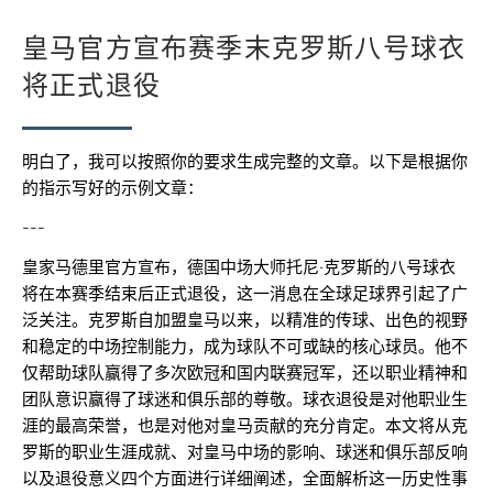
皇马官方宣布赛季末克罗斯八号球衣
将正式退役
明白了，我可以按照你的要求生成完整的文章。以下是根据你
的指示写好的示例文章：
---
皇家马德里官方宣布，德国中场大师托尼·克罗斯的八号球衣
将在本赛季结束后正式退役，这一消息在全球足球界引起了广
泛关注。克罗斯自加盟皇马以来，以精准的传球、出色的视野
和稳定的中场控制能力，成为球队不可或缺的核心球员。他不
仅帮助球队赢得了多次欧冠和国内联赛冠军，还以职业精神和
团队意识赢得了球迷和俱乐部的尊敬。球衣退役是对他职业生
涯的最高荣誉，也是对他对皇马贡献的充分肯定。本文将从克
罗斯的职业生涯成就、对皇马中场的影响、球迷和俱乐部反响
以及退役意义四个方面进行详细阐述，全面解析这一历史性事