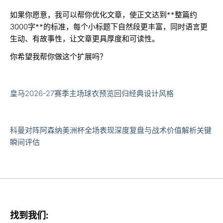
如果你愿意，我可以帮你优化文章，使正文达到**整篇约
3000字**的标准，每个小标题下自然段更丰富，同时语言更
生动、有故事性，让文章更具厚度和可读性。
你希望我帮你做这个扩展吗？
皇马2026-27赛季主场球衣预览回归经典设计风格
科曼对阵阿森纳美洲杯全场表现深度复盘与战术价值解析关键
瞬间评估
找到我们: