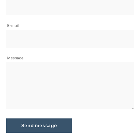
E-mail
Message
Send message