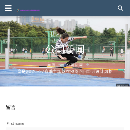
公司新闻
首页
公司新闻
皇马2026-27赛季主场球衣预览回归经典设计风格
留言
First name