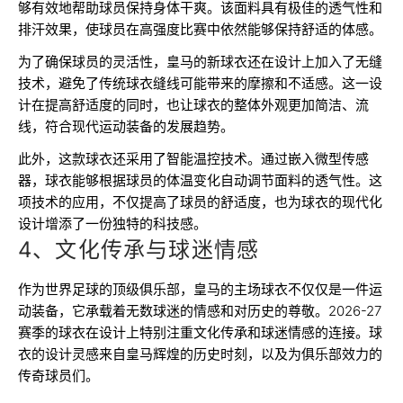
够有效地帮助球员保持身体干爽。该面料具有极佳的透气性和
排汗效果，使球员在高强度比赛中依然能够保持舒适的体感。
为了确保球员的灵活性，皇马的新球衣还在设计上加入了无缝
技术，避免了传统球衣缝线可能带来的摩擦和不适感。这一设
计在提高舒适度的同时，也让球衣的整体外观更加简洁、流
线，符合现代运动装备的发展趋势。
此外，这款球衣还采用了智能温控技术。通过嵌入微型传感
器，球衣能够根据球员的体温变化自动调节面料的透气性。这
项技术的应用，不仅提高了球员的舒适度，也为球衣的现代化
设计增添了一份独特的科技感。
4、文化传承与球迷情感
作为世界足球的顶级俱乐部，皇马的主场球衣不仅仅是一件运
动装备，它承载着无数球迷的情感和对历史的尊敬。2026-27
赛季的球衣在设计上特别注重文化传承和球迷情感的连接。球
衣的设计灵感来自皇马辉煌的历史时刻，以及为俱乐部效力的
传奇球员们。