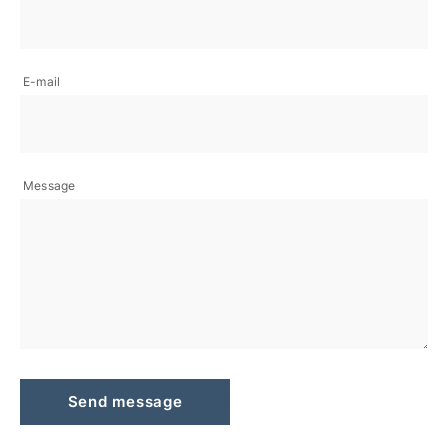
E-mail
Message
Send message