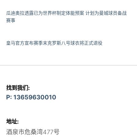
瓜迪奥拉透露已为世界杯制定体能预案 计划为曼城球员备战
赛事
皇马官方宣布赛季末克罗斯八号球衣将正式退役
找到我们:
P: 13659630010
地址:
酒泉市危桑湾477号