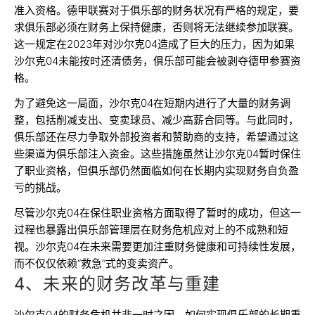
准入资格。德甲联赛对于俱乐部的财务状况有严格的规定，要
求俱乐部必须在财务上保持健康，否则将无法继续参加联赛。
这一规定在2023年对沙尔克04造成了巨大的压力，因为如果
沙尔克04未能按时还清债务，俱乐部可能会被剥夺德甲参赛资
格。
为了避免这一局面，沙尔克04在短期内进行了大量的财务调
整，包括削减支出、变卖球员、减少高薪合同等。与此同时，
俱乐部还在尽力争取外部投资者和赞助商的支持，希望通过这
些渠道为俱乐部注入资金。这些措施虽然让沙尔克04暂时保住
了职业资格，但俱乐部仍然面临如何在长期内实现财务自负盈
亏的挑战。
尽管沙尔克04在保住职业资格方面取得了暂时的成功，但这一
过程也暴露出俱乐部管理层在财务危机应对上的不成熟和短
视。沙尔克04在未来需要更加注重财务健康和可持续性发展，
而不仅仅依赖“救急”式的变卖资产。
4、未来的财务改革与重建
沙尔克04的财务危机并非一时之困，如何实现俱乐部的长期重