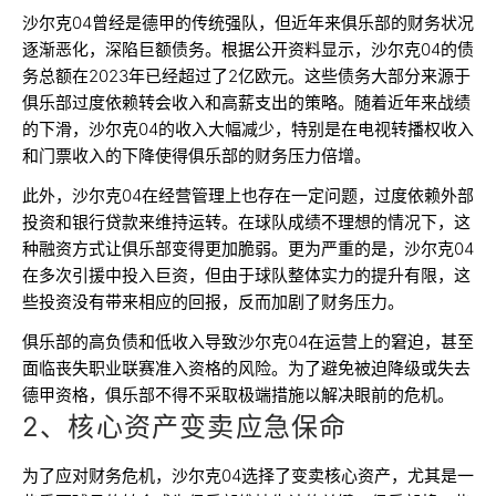
沙尔克04曾经是德甲的传统强队，但近年来俱乐部的财务状况
逐渐恶化，深陷巨额债务。根据公开资料显示，沙尔克04的债
务总额在2023年已经超过了2亿欧元。这些债务大部分来源于
俱乐部过度依赖转会收入和高薪支出的策略。随着近年来战绩
的下滑，沙尔克04的收入大幅减少，特别是在电视转播权收入
和门票收入的下降使得俱乐部的财务压力倍增。
此外，沙尔克04在经营管理上也存在一定问题，过度依赖外部
投资和银行贷款来维持运转。在球队成绩不理想的情况下，这
种融资方式让俱乐部变得更加脆弱。更为严重的是，沙尔克04
在多次引援中投入巨资，但由于球队整体实力的提升有限，这
些投资没有带来相应的回报，反而加剧了财务压力。
俱乐部的高负债和低收入导致沙尔克04在运营上的窘迫，甚至
面临丧失职业联赛准入资格的风险。为了避免被迫降级或失去
德甲资格，俱乐部不得不采取极端措施以解决眼前的危机。
2、核心资产变卖应急保命
为了应对财务危机，沙尔克04选择了变卖核心资产，尤其是一