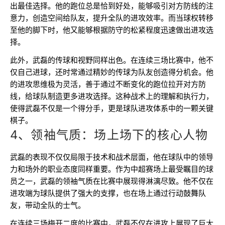
出最佳选择。他的跑位总是恰到好处，能够吸引对方防线的注
意力，创造空间给队友，提升全队的进攻效率。而当球权转移
至他的脚下时，他又能够根据防守的松紧程度迅速做出进攻选
择。
此外，武磊的传球和视野同样出色。在连续三场比赛中，他不
仅自己进球，还时常通过精妙的传球为队友创造得分机会。他
的进攻思维极为灵活，善于通过不断变化的跑位拉开对方防
线，给球队制造更多进攻选择。这种战术上的理解和执行力，
使得武磊不仅是一个得分手，更是球队进攻体系中的一颗关键
棋子。
4、领袖气质：场上场下的核心人物
武磊的表现不仅仅局限于技术和战术层面，他在球队中的领导
力和场外的职业态度同样重要。作为中超赛场上最受瞩目的球
员之一，武磊的领袖气质在比赛中展现得淋漓尽致。他不仅在
进攻端为球队提供了强大的支撑，也在场上通过行动鼓舞队
友，带动全队的士气。
在连续三场梅开二度的比赛中，武磊不仅在进攻上展现了巨大