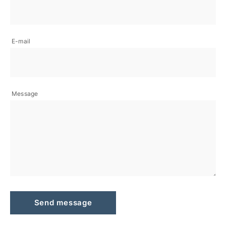
E-mail
Message
Send message