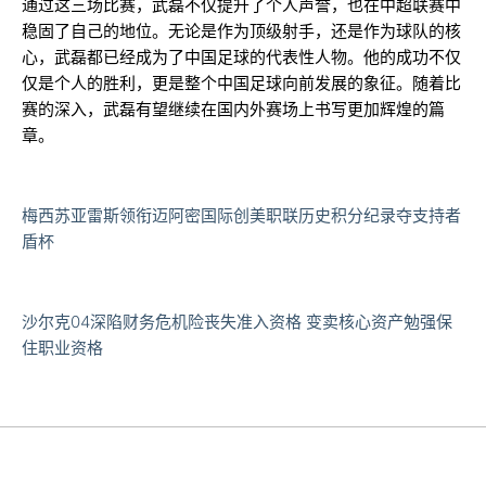
通过这三场比赛，武磊不仅提升了个人声誉，也在中超联赛中
稳固了自己的地位。无论是作为顶级射手，还是作为球队的核
心，武磊都已经成为了中国足球的代表性人物。他的成功不仅
仅是个人的胜利，更是整个中国足球向前发展的象征。随着比
赛的深入，武磊有望继续在国内外赛场上书写更加辉煌的篇
章。
梅西苏亚雷斯领衔迈阿密国际创美职联历史积分纪录夺支持者
盾杯
沙尔克04深陷财务危机险丧失准入资格 变卖核心资产勉强保
住职业资格