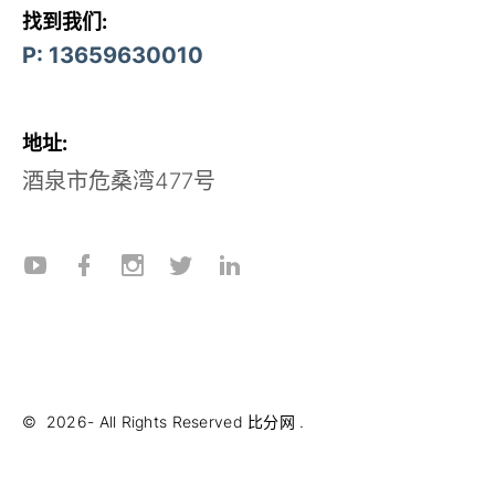
找到我们:
P: 13659630010
地址:
酒泉市危桑湾477号
©
2026
- All Rights Reserved
比分网
.