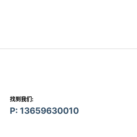
找到我们:
P: 13659630010