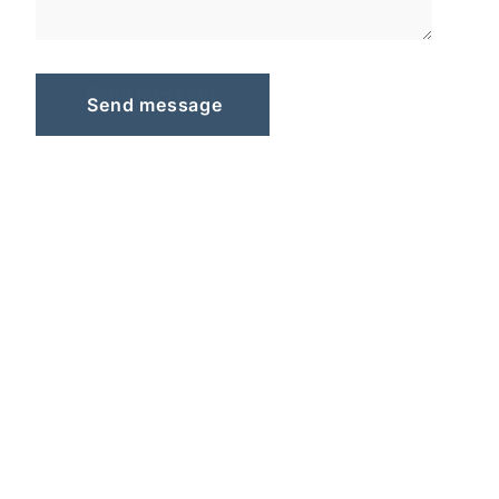
S
e
n
d
m
e
s
s
a
g
e
Send message