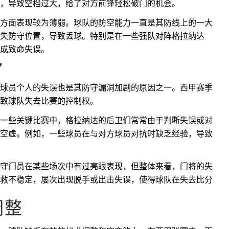
，导致空档过大，给了对方前锋轻松破门的机会。
方面表现较为薄弱。球队的防空能力一直是其防线上的一大
失防守位置，导致丢球。特别是在一些强队对阵格拉纳达
成致命失误。
多
球员个人的失误也是其防守漏洞加剧的原因之一。西甲赛季
致球队失去比赛的控制权。
一些关键比赛中，格拉纳达的后卫们常常由于判断失误或对
空虚。例如，一些球员在与对方球员对抗时缺乏经验，导致
守门员在某些场次中有过亮眼表现，但整体来看，门将的失
救不稳定，屡次出现脱手或出击失误，使得球队在失去比分
调整