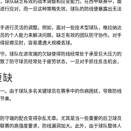
，球队缺乏有效的战术调整和应变能力。在西甲联赛中，面
进行应对，而一旦这种策略失效，球队的防线便暴露出无法
手进行灵活的调整。例如，面对一些技术型球队，格拉纳达
员的个人能力来解决问题，缺乏有效的团队防守协作。对手
得捉襟见肘，容易遭遇大规模丢球。
守。球队在进攻端的欠缺使得防线经常处于承受巨大压力的
致了防守球员经常处于疲劳状态，一旦对手抓住反击机会，
短缺
一。由于球队多名关键球员在赛季中的伤病困扰，导致防线
节奏。
防守端的配合变得杂乱无章。尤其是当一些重要的后卫球员
联赛的高强度要求，防线漏洞加大。此外，由于球队整体人