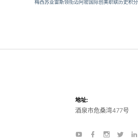
梅西苏亚雷斯领衔迈阿密国际创美职联历史积分
地址:
酒泉市危桑湾477号