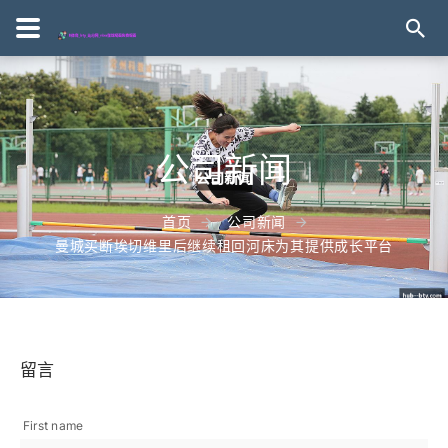
公司新闻
首页
公司新闻
曼城买断埃切维里后继续租回河床为其提供成长平台
留言
First name