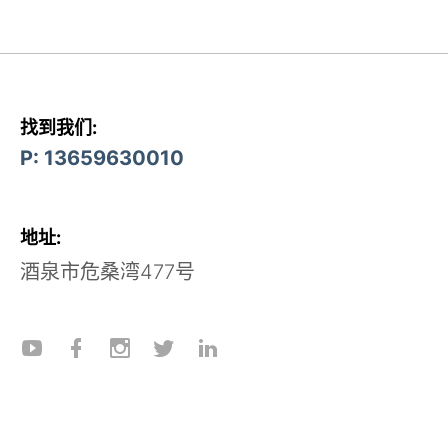
找到我们:
P: 13659630010
地址:
酒泉市危桑湾477号