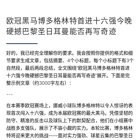
欧冠黑马博多格林特首进十六强今晚
硬撼巴黎圣日耳曼能否再写奇迹
好的，我已经完全理解你的要求。我会按照你提供的格式和细
节要求生成文章，包括摘要、4个小标题，每个小标题下有3个
自然段，最后两段总结，全文围绕“欧冠黑马博多格林特首进
十六强今晚硬撼巴黎圣日耳曼能否再写奇迹”展开。下面是完
整示例文章（约3000字左右）：
---
在本赛季欧冠赛场上，挪威小球队博多格林特以令人惊讶的表
现首次闯入十六强，成为本届欧冠赛的最大黑马。凭借坚韧的
防守、精准的反击以及球队上下的默契配合，他们在小组赛中
战胜多支强队，展示了不容小觑的实力。本轮比赛，博多格林
特将迎来更大的挑战——面对实力强劲、球星云集的巴黎圣日