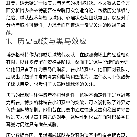
耳曼，这无疑是一场实力与勇气的极限对决。本文将从四个方
面分析博多格林特能否在今晚再次创造奇迹，包括历史战绩与
经验、球队战术与核心球员、心理状态与团队氛围，以及对手
分析与取胜可能性，力求全面解读这一备受关注的欧冠焦点
战。
1、历史战绩与黑马效应
博多格林特作为挪威足球的代表队，在欧洲赛场上的经验相对
有限，以往多停留在资格赛阶段。然而正是这种“低调”的历史
让他们具备了作为黑马的潜质。在小组赛中，他们面对强队时
展现出了超乎寻常的斗志和临场调整能力，这种表现不仅鼓舞
了球队自身，也吸引了大量欧洲球迷的关注。
黑马的出现往往伴随着不可预测性，这种不确定性正是欧冠魅
力所在。博多格林特在小组赛中的突破，可以说打破了外界对
传统强队的预期。他们曾在比赛中通过快速反击和稳固防守击
败过实力明显高于自己的对手，这种胜利模式在面对巴黎圣日
耳曼时仍然具有潜在威胁。
历史数据表明，虽然挪威球队在欧冠淘汰赛中鲜有亮眼表现，