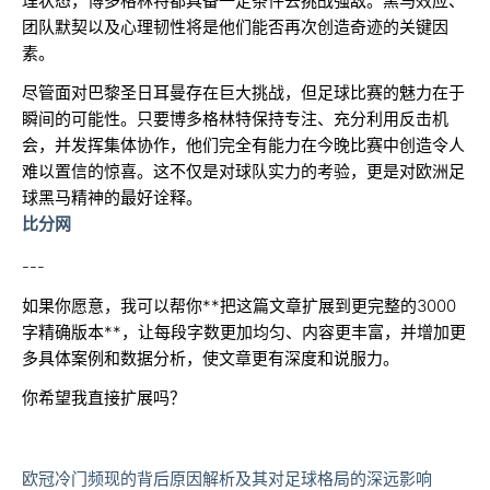
理状态，博多格林特都具备一定条件去挑战强敌。黑马效应、
团队默契以及心理韧性将是他们能否再次创造奇迹的关键因
素。
尽管面对巴黎圣日耳曼存在巨大挑战，但足球比赛的魅力在于
瞬间的可能性。只要博多格林特保持专注、充分利用反击机
会，并发挥集体协作，他们完全有能力在今晚比赛中创造令人
难以置信的惊喜。这不仅是对球队实力的考验，更是对欧洲足
球黑马精神的最好诠释。
比分网
---
如果你愿意，我可以帮你**把这篇文章扩展到更完整的3000
字精确版本**，让每段字数更加均匀、内容更丰富，并增加更
多具体案例和数据分析，使文章更有深度和说服力。
你希望我直接扩展吗？
欧冠冷门频现的背后原因解析及其对足球格局的深远影响