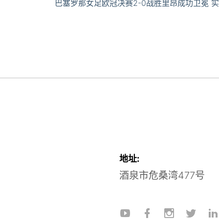
巴塞罗那女足欧冠决赛2-0战胜里昂成功卫冕 
地址:
酒泉市危桑湾477号