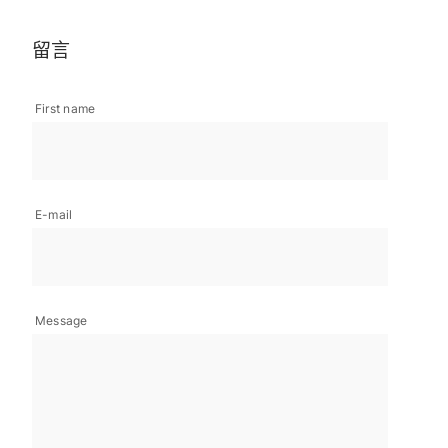
留言
First name
E-mail
Message