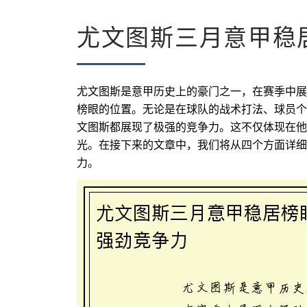
尤文图斯三月意甲稳
尤文图斯是意甲历史上的豪门之一，在赛季中展
榜眼的位置。无论是在球队的战术打法、球员个
文图斯都展现了极强的竞争力。这不仅体现在他
光。在接下来的文章中，我们将从四个方面详细
力。