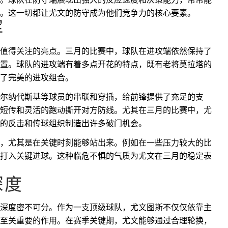
。这一切都让尤文的防守成为他们竞争力的核心要素。
挥
值得关注的亮点。三月的比赛中，球队在进攻端依然保持了
置。球队的进攻端有着多点开花的特点，既有老将莫拉塔的
了完美的进攻组合。
尔纳代斯基等球员的串联和穿插，给前锋提供了充足的支
短传和灵活的跑动撕开对方防线。尤其在三月的比赛中，尤
的反击和传球组织制造出许多破门机会。
，尤其是在关键时刻能够站出来。例如在一些压力较大的比
打入关键进球。这种临危不惧的气质为尤文在三月的稳定表
深度
深度密不可分。作为一支顶级球队，尤文图斯不仅仅依靠主
至关重要的作用。在赛季关键期，尤文能够通过合理轮换，