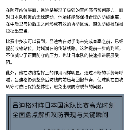
在防守站位层面，吕迪格展现了极强的空间感与预判能力。面
对日本队频繁的无球跑动，他始终能够保持合理的防线距离，
在中后卫与边后卫之间形成有效的协防区域，避免防线被轻易
拉扯出空当。
比赛中多次可以看到，吕迪格在对手尚未完成直塞之前，已经
提前收缩站位，封堵潜在的传球线路。这种提前一步的判断，
不仅减少了正面防守的压力，也让日本队的快速推进屡屡受
阻。
此外，他在防线指挥上的作用同样明显。通过不断的手势与呼
喊，吕迪格协调整条后防线的前压与回撤节奏，使球队在由攻
转守时依旧保持整体性，避免出现防守脱节的问题。