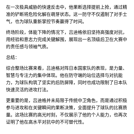
在一次极具威胁的快速反击中，他果断选择提前上抢，通过精
准的铲断将危险化解在萌芽状态。这一防守不仅遏制了对手士
气，也为球队重新掌控节奏赢得了时间。
终场阶段，体能下降的情况下，吕迪格依旧坚持高强度对抗，
用经验和意志力完成关键解围，展现出一名顶级后卫在大赛中
的责任感与领袖气质。
总结：
综合整场比赛来看，吕迪格对阵日本国家队的表现，是力量、
智慧与专注力的集中体现。他在防守端的站位选择与对抗能
力，为球队构筑了坚实的后防屏障，同时也成功限制了日本队
快速灵活的进攻打法。
更重要的是，吕迪格并未局限于传统中卫角色，而是通过积极
参与进攻和在关键瞬间的果断决策，全面提升了球队的比赛质
量。这场比赛的高光时刻，不仅展示了他的个人能力，也再次
证明了他在高水平对抗中的不可替代性。