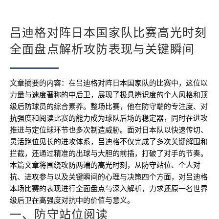
吕迪格对阵日本国家队比赛高光时刻
全面盘点解析攻防表现与关键瞬间
文章摘要的内容：在吕迪格对阵日本国家队的比赛中，这位以
力量与速度著称的中后卫，展现了极具辨识度的个人风格和顶
级后防球员的综合素养。整场比赛，他在防守端的专注度、对
抗强度和阅读比赛的能力成为球队后场的稳定器，同时在进攻
推进与定位球环节也多次制造威胁。面对日本队以快速传切、
灵活跑位见长的进攻体系，吕迪格不仅完成了多次关键解围和
拦截，还通过精准的出球与大胆的前插，打破了对手的节奏。
本篇文章将围绕攻防两端的高光时刻，从防守站位、个人对
抗、进攻参与以及关键瞬间的心理与决策四个方面，对吕迪格
本场比赛的表现进行全面盘点与深入解析，力求还原一名世界
级后卫在高强度对抗中的价值与意义。
一、防守站位阅读