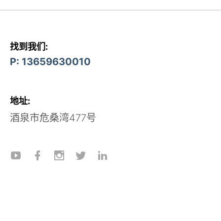
找到我们:
P: 13659630010
地址:
酒泉市危桑湾477号