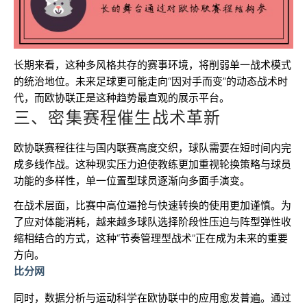
长期来看，这种多风格共存的赛事环境，将削弱单一战术模式
的统治地位。未来足球更可能走向“因对手而变”的动态战术时
代，而欧协联正是这种趋势最直观的展示平台。
三、密集赛程催生战术革新
欧协联赛程往往与国内联赛高度交织，球队需要在短时间内完
成多线作战。这种现实压力迫使教练更加重视轮换策略与球员
功能的多样性，单一位置型球员逐渐向多面手演变。
在战术层面，比赛中高位逼抢与快速转换的使用更加谨慎。为
了应对体能消耗，越来越多球队选择阶段性压迫与阵型弹性收
缩相结合的方式，这种“节奏管理型战术”正在成为未来的重要
方向。
比分网
同时，数据分析与运动科学在欧协联中的应用愈发普遍。通过