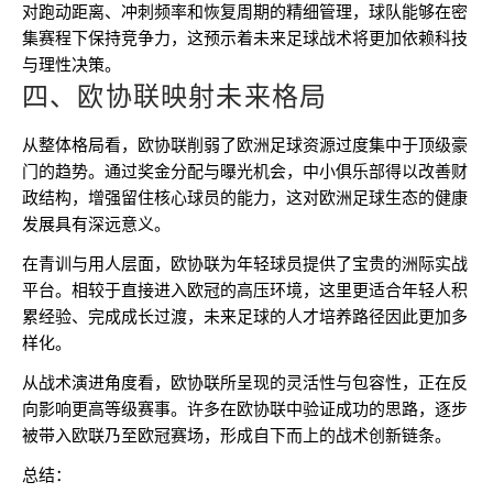
对跑动距离、冲刺频率和恢复周期的精细管理，球队能够在密
集赛程下保持竞争力，这预示着未来足球战术将更加依赖科技
与理性决策。
四、欧协联映射未来格局
从整体格局看，欧协联削弱了欧洲足球资源过度集中于顶级豪
门的趋势。通过奖金分配与曝光机会，中小俱乐部得以改善财
政结构，增强留住核心球员的能力，这对欧洲足球生态的健康
发展具有深远意义。
在青训与用人层面，欧协联为年轻球员提供了宝贵的洲际实战
平台。相较于直接进入欧冠的高压环境，这里更适合年轻人积
累经验、完成成长过渡，未来足球的人才培养路径因此更加多
样化。
从战术演进角度看，欧协联所呈现的灵活性与包容性，正在反
向影响更高等级赛事。许多在欧协联中验证成功的思路，逐步
被带入欧联乃至欧冠赛场，形成自下而上的战术创新链条。
总结：