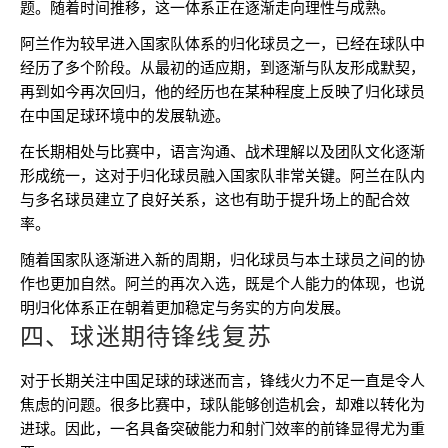
题。随着时间推移，这一体系正在逐渐走向理性与成熟。
阿兰作为较早进入国家队体系的归化球员之一，已经在球队中
经历了多个阶段。从最初的适应期，到逐渐与队友形成默契，
再到如今再次回归，他的经历也在某种程度上反映了归化球员
在中国足球环境中的发展轨迹。
在长期相处与比赛中，语言沟通、战术理解以及团队文化逐渐
形成统一，这对于归化球员融入国家队非常关键。阿兰在队内
与多名球员建立了良好关系，这也有助于提升场上的配合效
率。
随着国家队逐渐进入新的周期，归化球员与本土球员之间的协
作也更加自然。阿兰的再次入选，既是个人能力的体现，也说
明归化体系正在朝着更加稳定与务实的方向发展。
四、球迷期待锋线复苏
对于长期关注中国足球的球迷而言，锋线火力不足一直是令人
焦虑的问题。很多比赛中，球队能够创造机会，却难以转化为
进球。因此，一名具备突破能力和射门效率的前锋显得尤为重