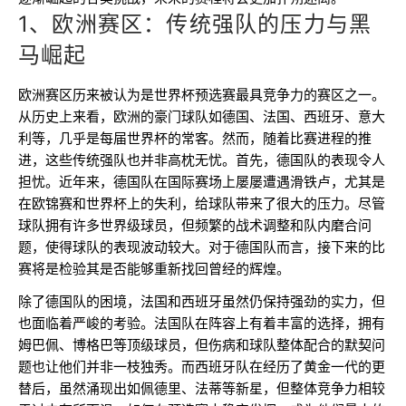
1、欧洲赛区：传统强队的压力与黑
马崛起
欧洲赛区历来被认为是世界杯预选赛最具竞争力的赛区之一。
从历史上来看，欧洲的豪门球队如德国、法国、西班牙、意大
利等，几乎是每届世界杯的常客。然而，随着比赛进程的推
进，这些传统强队也并非高枕无忧。首先，德国队的表现令人
担忧。近年来，德国队在国际赛场上屡屡遭遇滑铁卢，尤其是
在欧锦赛和世界杯上的失利，给球队带来了很大的压力。尽管
球队拥有许多世界级球员，但频繁的战术调整和队内磨合问
题，使得球队的表现波动较大。对于德国队而言，接下来的比
赛将是检验其是否能够重新找回曾经的辉煌。
除了德国队的困境，法国和西班牙虽然仍保持强劲的实力，但
也面临着严峻的考验。法国队在阵容上有着丰富的选择，拥有
姆巴佩、博格巴等顶级球员，但伤病和球队整体配合的默契问
题也让他们并非一枝独秀。而西班牙队在经历了黄金一代的更
替后，虽然涌现出如佩德里、法蒂等新星，但整体竞争力相较