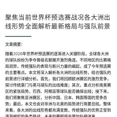
聚焦当前世界杯预选赛战况各大洲出
线形势全面解析最新格局与强队前景
文章摘要：
随着2026年世界杯预选赛的逐渐进入关键阶段，全球各大洲
的球队纷纷为争夺晋级名额展开激烈角逐。不同地区的比赛格
局迥异，传统强队的表现与新兴力量的崛起，成了今年预选赛
的主要看点。本文将深入解析各大洲的出线形势，结合强队的
前景进行详细分析。首先，我们将回顾欧洲赛区的激烈竞争，
探讨传统豪门与黑马球队的出线难度；其次，重点分析南美赛
区的紧张局势，巴西、阿根廷等球队能否确保出线；接下来，
我们将聚焦亚洲赛区，分析中国、日本、韩国等国的竞争态
势；最后，本文也会对非洲与北美的局势进行简要总结。整体
来看，各大洲的出线形势都充满变数，传统强队的优势正受到
逐渐崛起的各类挑战，未来的赛程将会更加扑朔迷离。