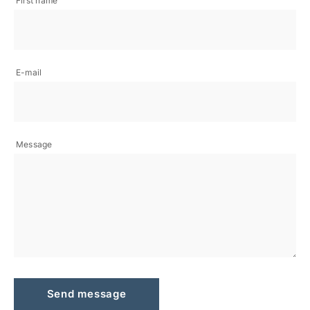
First name
E-mail
Message
Send message