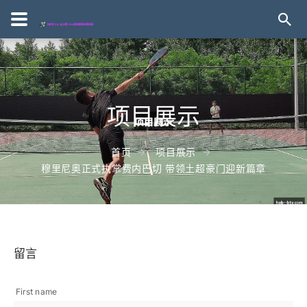
项目展示
首页
项目展示
穆里尼奥正式执掌费内巴切 带领土超豪门迎新篇章
留言
First name