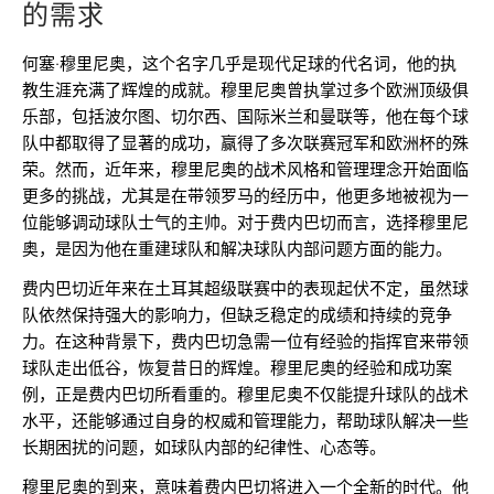
的需求
何塞·穆里尼奥，这个名字几乎是现代足球的代名词，他的执
教生涯充满了辉煌的成就。穆里尼奥曾执掌过多个欧洲顶级俱
乐部，包括波尔图、切尔西、国际米兰和曼联等，他在每个球
队中都取得了显著的成功，赢得了多次联赛冠军和欧洲杯的殊
荣。然而，近年来，穆里尼奥的战术风格和管理理念开始面临
更多的挑战，尤其是在带领罗马的经历中，他更多地被视为一
位能够调动球队士气的主帅。对于费内巴切而言，选择穆里尼
奥，是因为他在重建球队和解决球队内部问题方面的能力。
费内巴切近年来在土耳其超级联赛中的表现起伏不定，虽然球
队依然保持强大的影响力，但缺乏稳定的成绩和持续的竞争
力。在这种背景下，费内巴切急需一位有经验的指挥官来带领
球队走出低谷，恢复昔日的辉煌。穆里尼奥的经验和成功案
例，正是费内巴切所看重的。穆里尼奥不仅能提升球队的战术
水平，还能够通过自身的权威和管理能力，帮助球队解决一些
长期困扰的问题，如球队内部的纪律性、心态等。
穆里尼奥的到来，意味着费内巴切将进入一个全新的时代。他