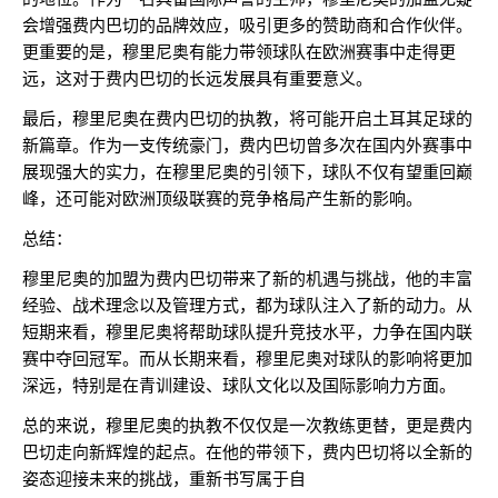
会增强费内巴切的品牌效应，吸引更多的赞助商和合作伙伴。
更重要的是，穆里尼奥有能力带领球队在欧洲赛事中走得更
远，这对于费内巴切的长远发展具有重要意义。
最后，穆里尼奥在费内巴切的执教，将可能开启土耳其足球的
新篇章。作为一支传统豪门，费内巴切曾多次在国内外赛事中
展现强大的实力，在穆里尼奥的引领下，球队不仅有望重回巅
峰，还可能对欧洲顶级联赛的竞争格局产生新的影响。
总结：
穆里尼奥的加盟为费内巴切带来了新的机遇与挑战，他的丰富
经验、战术理念以及管理方式，都为球队注入了新的动力。从
短期来看，穆里尼奥将帮助球队提升竞技水平，力争在国内联
赛中夺回冠军。而从长期来看，穆里尼奥对球队的影响将更加
深远，特别是在青训建设、球队文化以及国际影响力方面。
总的来说，穆里尼奥的执教不仅仅是一次教练更替，更是费内
巴切走向新辉煌的起点。在他的带领下，费内巴切将以全新的
姿态迎接未来的挑战，重新书写属于自