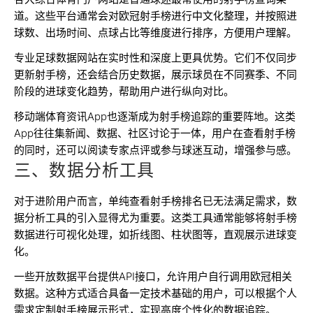
道。这些平台通常会对欧冠射手榜进行中文化整理，并按照进
球数、出场时间、点球占比等维度进行排序，方便用户理解。
专业足球数据网站在实时性和深度上更具优势。它们不仅同步
更新射手榜，还会结合历史数据，展示球员在不同赛季、不同
阶段的进球变化趋势，帮助用户进行纵向对比。
移动端体育资讯App也逐渐成为射手榜追踪的重要阵地。这类
App往往集新闻、数据、社区讨论于一体，用户在查看射手榜
的同时，还可以阅读专家点评或参与球迷互动，增强参与感。
三、数据分析工具
对于进阶用户而言，单纯查看射手榜排名已无法满足需求，数
据分析工具的引入显得尤为重要。这类工具通常能够将射手榜
数据进行可视化处理，如折线图、柱状图等，直观展示进球变
化。
一些开放数据平台提供API接口，允许用户自行调用欧冠相关
数据。这种方式适合具备一定技术基础的用户，可以根据个人
需求定制射手榜展示形式，实现高度个性化的数据追踪。