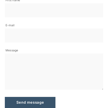
First name
E-mail
Message
Send message