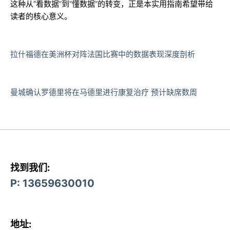
这种从“看数据”到“懂数据”的转变，正是本实用指南希望带给
读者的核心意义。
拉什福德在美洲杯对阵法国比赛中的数据表现深度剖析
曼城确认罗德里将在马德里进行康复治疗 预计缺席数周
找到我们:
P: 13659630010
地址: