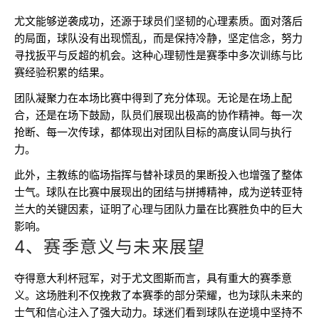
尤文能够逆袭成功，还源于球员们坚韧的心理素质。面对落后
的局面，球队没有出现慌乱，而是保持冷静，坚定信念，努力
寻找扳平与反超的机会。这种心理韧性是赛季中多次训练与比
赛经验积累的结果。
团队凝聚力在本场比赛中得到了充分体现。无论是在场上配
合，还是在场下鼓励，队员们展现出极高的协作精神。每一次
抢断、每一次传球，都体现出对团队目标的高度认同与执行
力。
此外，主教练的临场指挥与替补球员的果断投入也增强了整体
士气。球队在比赛中展现出的团结与拼搏精神，成为逆转亚特
兰大的关键因素，证明了心理与团队力量在比赛胜负中的巨大
影响。
4、赛季意义与未来展望
夺得意大利杯冠军，对于尤文图斯而言，具有重大的赛季意
义。这场胜利不仅挽救了本赛季的部分荣耀，也为球队未来的
士气和信心注入了强大动力。球迷们看到球队在逆境中坚持不