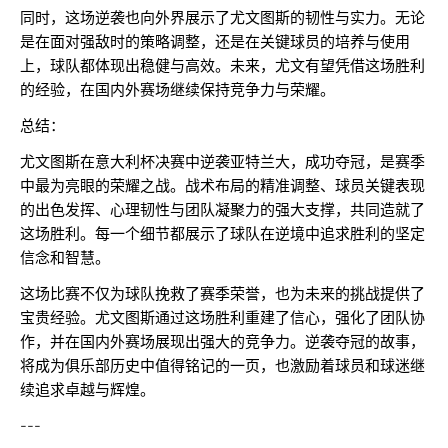
同时，这场逆袭也向外界展示了尤文图斯的韧性与实力。无论
是在面对强敌时的策略调整，还是在关键球员的培养与使用
上，球队都体现出稳健与高效。未来，尤文有望凭借这场胜利
的经验，在国内外赛场继续保持竞争力与荣耀。
总结：
尤文图斯在意大利杯决赛中逆袭亚特兰大，成功夺冠，是赛季
中最为亮眼的荣耀之战。战术布局的精准调整、球员关键表现
的出色发挥、心理韧性与团队凝聚力的强大支撑，共同造就了
这场胜利。每一个细节都展示了球队在逆境中追求胜利的坚定
信念和智慧。
这场比赛不仅为球队挽救了赛季荣誉，也为未来的挑战提供了
宝贵经验。尤文图斯通过这场胜利重建了信心，强化了团队协
作，并在国内外赛场展现出强大的竞争力。逆袭夺冠的故事，
将成为俱乐部历史中值得铭记的一页，也激励着球员和球迷继
续追求卓越与辉煌。
---