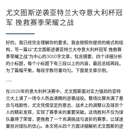
尤文图斯逆袭亚特兰大夺意大利杯冠
军 挽救赛季荣耀之战
好的，我已经完全理解你的要求。我会按照你提供的格式和结
构，写一篇以“尤文图斯逆袭亚特兰大夺意大利杯冠军 挽救赛
季荣耀之战”为中心的3000字文章，包含摘要、四个详细分析
的小标题，每个小标题下有三段以上的内容，最后总结两段。
为了篇幅平衡，每段字数尽量均匀。下面是文章示例。
---
在2026年的意大利杯决赛中，尤文图斯面对实力强劲的亚特
兰大上演了一场令人热血沸腾的逆袭战役。整场比赛充满了悬
念与戏剧性，尤文凭借坚定的意志、战术上的调整以及球员个
人的精彩发挥，实现了赛季末的重要突破。这场胜利不仅为球
队赢得了荣誉，更挽救了一个充满挑战与波折的赛季，让球迷
重拾对球队的信心。本文将从四个方面详细解析尤文图斯的逆