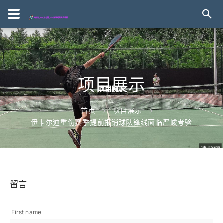
项目展示
首页
项目展示
伊卡尔迪重伤赛季提前报销球队锋线面临严峻考验
留言
First name