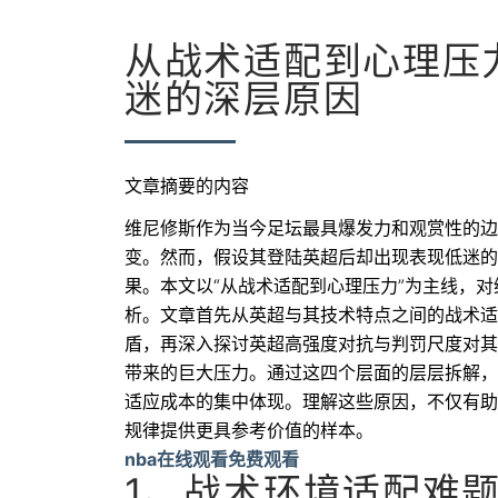
从战术适配到心理压
迷的深层原因
文章摘要的内容
维尼修斯作为当今足坛最具爆发力和观赏性的边
变。然而，假设其登陆英超后却出现表现低迷的
果。本文以“从战术适配到心理压力”为主线，
析。文章首先从英超与其技术特点之间的战术适
盾，再深入探讨英超高强度对抗与判罚尺度对其
带来的巨大压力。通过这四个层面的层层拆解，
适应成本的集中体现。理解这些原因，不仅有助
规律提供更具参考价值的样本。
nba在线观看免费观看
1、战术环境适配难