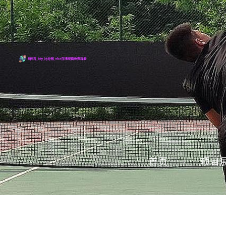
首页
项目