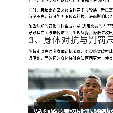
代性，维尼修斯的球权和自由度都会受到限制。
同时，英超更衣室文化强调竞争与轮换，新援需
效率不高，就可能面临位置轮换，进而影响比赛
角色认知的变化同样重要。从“决定比赛的人”转
导致其在突破与传球之间出现犹豫，降低进攻质
3、身体对抗与判罚
英超素以高强度身体对抗著称，对边路突破型球
遇侵犯，而英超的身体接触合法区间更大，使其