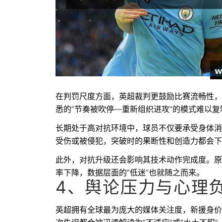
在判罚尺度方面，英超裁判更鼓励比赛流畅性，
悉的“节奏被吹停—重新组织进攻”的模式难以复
长期处于高对抗环境中，球员不仅要承受身体消
受伤或被侵犯，突破时的果断性和创造力都会下
此外，对抗升级还会影响其技术动作完成度。原
率下降，数据层面的“低迷”也就随之而来。
4、舆论压力与心理
英超拥有全球最为庞大的媒体关注度，新援身价