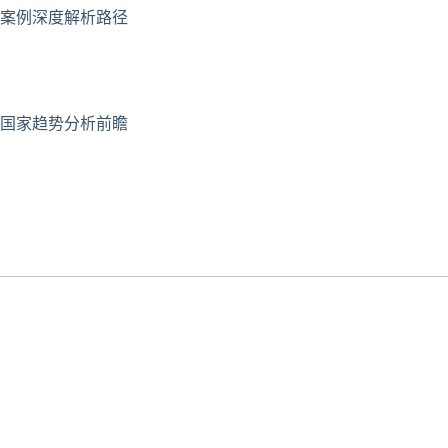
案例深度解析路径
国家趋势分析前瞻