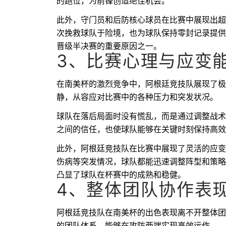
的跑位，为前锋创造绝佳机会。
此外，守门员和后防核心球员在比赛中展现出超
次挽救球队于险境，也为球队保持零封记录提供
晋级半决赛的重要原因之一。
3、比赛心理与应变
在南美杯的激烈竞争中，阿根廷竞技队展现了极
静，从容应对比赛中的各种压力和突发状况。
球队在落后局面时没有慌乱，而是通过调整战术
之间的信任，也使球队能够在关键时刻保持高效
此外，阿根廷竞技队在比赛中展现了灵活的应变
伤病等突发情况，球队都能迅速调整阵型和策略
凸显了球队在杯赛中的成熟和稳健。
4、整体团队协作表
阿根廷竞技队在南美杯的出色表现离不开整体团
的团队体系，能够在攻防两端实现高效运作。