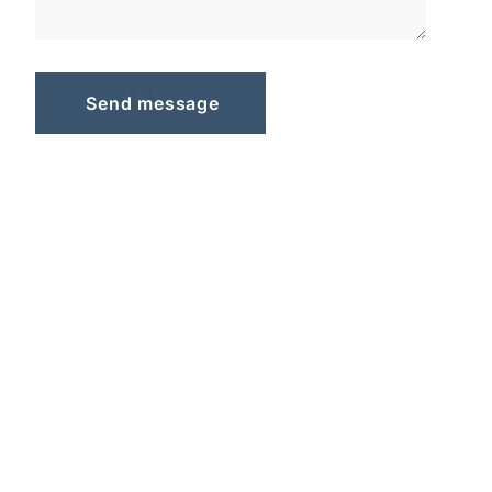
S
e
n
d
m
e
s
s
a
g
e
Send message