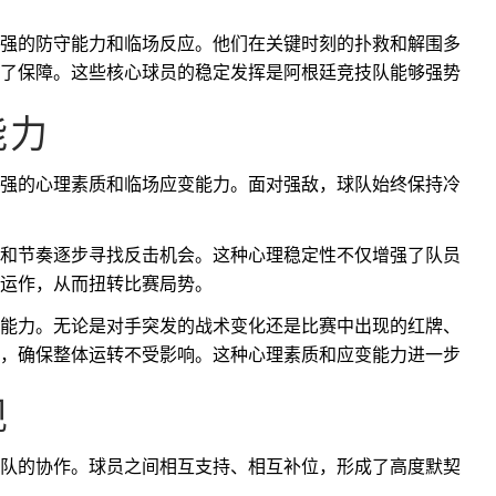
强的防守能力和临场反应。他们在关键时刻的扑救和解围多
了保障。这些核心球员的稳定发挥是阿根廷竞技队能够强势
能力
强的心理素质和临场应变能力。面对强敌，球队始终保持冷
和节奏逐步寻找反击机会。这种心理稳定性不仅增强了队员
运作，从而扭转比赛局势。
能力。无论是对手突发的战术变化还是比赛中出现的红牌、
，确保整体运转不受影响。这种心理素质和应变能力进一步
现
队的协作。球员之间相互支持、相互补位，形成了高度默契