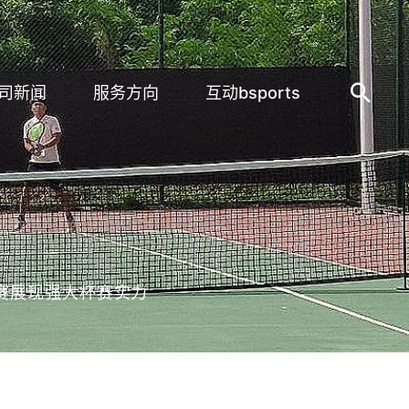
司新闻
服务方向
互动bsports
赛展现强大杯赛实力