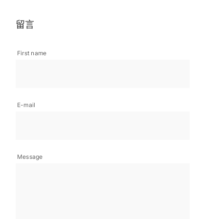
留言
First name
E-mail
Message