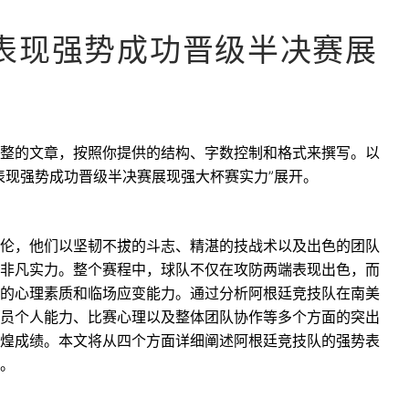
表现强势成功晋级半决赛展
整的文章，按照你提供的结构、字数控制和格式来撰写。以
表现强势成功晋级半决赛展现强大杯赛实力”展开。
伦，他们以坚韧不拔的斗志、精湛的技战术以及出色的团队
非凡实力。整个赛程中，球队不仅在攻防两端表现出色，而
的心理素质和临场应变能力。通过分析阿根廷竞技队在南美
员个人能力、比赛心理以及整体团队协作等多个方面的突出
煌成绩。本文将从四个方面详细阐述阿根廷竞技队的强势表
。