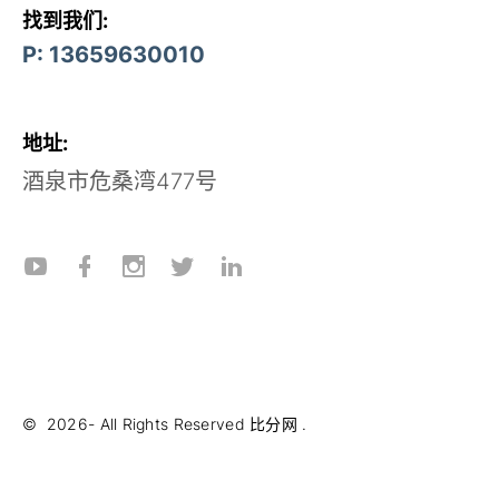
找到我们:
P: 13659630010
地址:
酒泉市危桑湾477号
©
2026
- All Rights Reserved
比分网
.