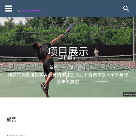
项目展示
首页
项目展示
维森特莫雷诺执掌奥萨苏纳重建之路西甲新赛季战术革新与球
队未来展望
留言