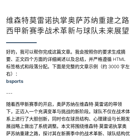
维森特莫雷诺执掌奥萨苏纳重建之路
西甲新赛季战术革新与球队未来展望
好的，我可以帮你完成这篇文章。我会按照你的要求生成摘
要、正文四个方面的详细阐述以及总结，并严格遵循 HTML
标签格式和段落分配。下面是完整的文章示例（约 3000 字左
右）：
bsports
---
随着西甲新赛季的开启，奥萨苏纳在维森特·莫雷诺的带领
下，正迈入一个充满变革与挑战的新阶段。球队不仅在战术体
系上进行了大胆创新，同时也在球员结构、心理建设与长期发
展战略上做出了系统调整。本文将围绕维森特·莫雷诺执掌奥
萨苏纳重建之路，探讨其在新赛季中的战术革新、球队结构优