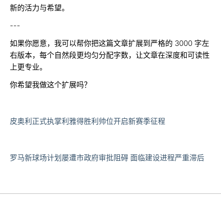
新的活力与希望。
---
如果你愿意，我可以帮你把这篇文章扩展到严格的 3000 字左
右版本，每个自然段更均匀分配字数，让文章在深度和可读性
上更专业。
你希望我做这个扩展吗？
皮奥利正式执掌利雅得胜利帅位开启新赛季征程
罗马新球场计划屡遭市政府审批阻碍 面临建设进程严重滞后