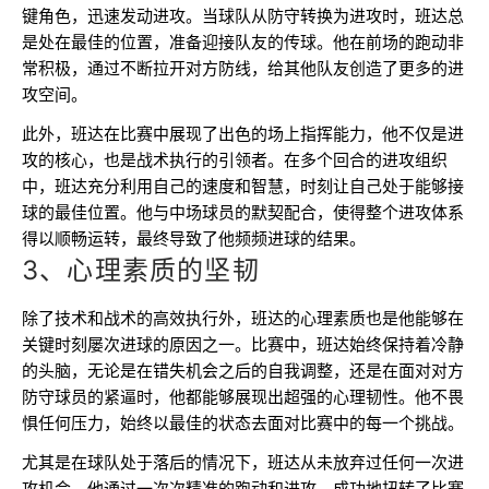
键角色，迅速发动进攻。当球队从防守转换为进攻时，班达总
是处在最佳的位置，准备迎接队友的传球。他在前场的跑动非
常积极，通过不断拉开对方防线，给其他队友创造了更多的进
攻空间。
此外，班达在比赛中展现了出色的场上指挥能力，他不仅是进
攻的核心，也是战术执行的引领者。在多个回合的进攻组织
中，班达充分利用自己的速度和智慧，时刻让自己处于能够接
球的最佳位置。他与中场球员的默契配合，使得整个进攻体系
得以顺畅运转，最终导致了他频频进球的结果。
3、心理素质的坚韧
除了技术和战术的高效执行外，班达的心理素质也是他能够在
关键时刻屡次进球的原因之一。比赛中，班达始终保持着冷静
的头脑，无论是在错失机会之后的自我调整，还是在面对对方
防守球员的紧逼时，他都能够展现出超强的心理韧性。他不畏
惧任何压力，始终以最佳的状态去面对比赛中的每一个挑战。
尤其是在球队处于落后的情况下，班达从未放弃过任何一次进
攻机会。他通过一次次精准的跑动和进攻，成功地扭转了比赛