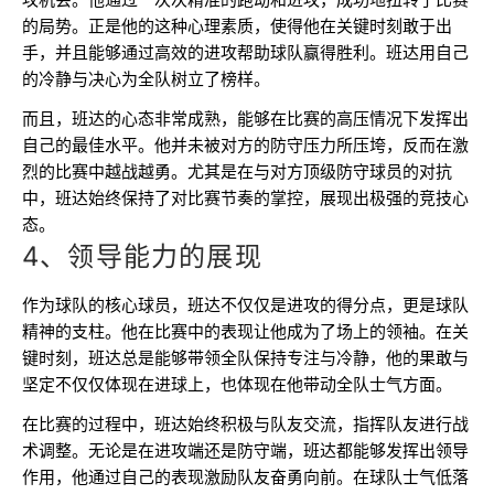
的局势。正是他的这种心理素质，使得他在关键时刻敢于出
手，并且能够通过高效的进攻帮助球队赢得胜利。班达用自己
的冷静与决心为全队树立了榜样。
而且，班达的心态非常成熟，能够在比赛的高压情况下发挥出
自己的最佳水平。他并未被对方的防守压力所压垮，反而在激
烈的比赛中越战越勇。尤其是在与对方顶级防守球员的对抗
中，班达始终保持了对比赛节奏的掌控，展现出极强的竞技心
态。
4、领导能力的展现
作为球队的核心球员，班达不仅仅是进攻的得分点，更是球队
精神的支柱。他在比赛中的表现让他成为了场上的领袖。在关
键时刻，班达总是能够带领全队保持专注与冷静，他的果敢与
坚定不仅仅体现在进球上，也体现在他带动全队士气方面。
在比赛的过程中，班达始终积极与队友交流，指挥队友进行战
术调整。无论是在进攻端还是防守端，班达都能够发挥出领导
作用，他通过自己的表现激励队友奋勇向前。在球队士气低落