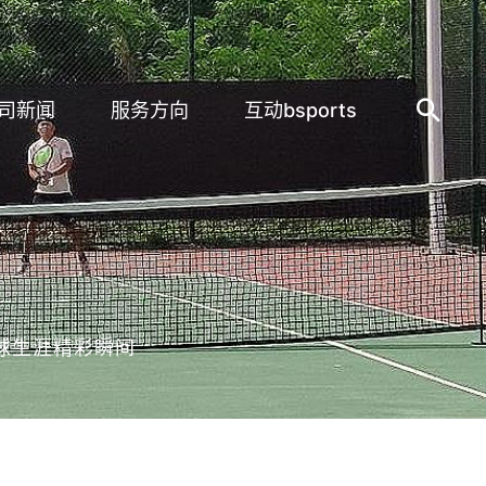
司新闻
服务方向
互动bsports
球生涯精彩瞬间