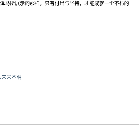
泽马所展示的那样，只有付出与坚持，才能成就一个不朽的
队未来不明