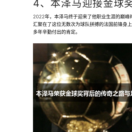
4、本泽马迎接金球
2022年，本泽马终于迎来了他职业生涯的巅
汇聚在了这位无数次为球队拼搏的法国前锋身上
多年辛勤付出的肯定。