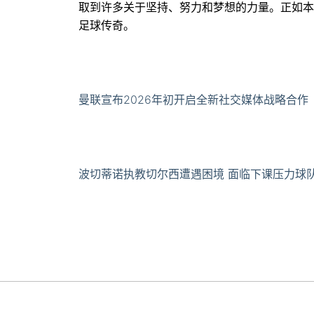
取到许多关于坚持、努力和梦想的力量。正如本
足球传奇。
曼联宣布2026年初开启全新社交媒体战略合作
波切蒂诺执教切尔西遭遇困境 面临下课压力球