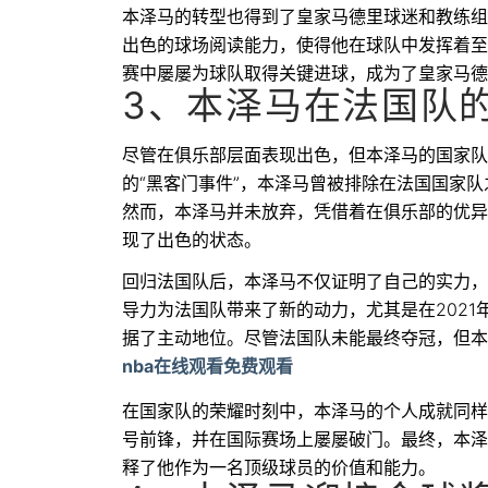
本泽马的转型也得到了皇家马德里球迷和教练组
出色的球场阅读能力，使得他在球队中发挥着至
赛中屡屡为球队取得关键进球，成为了皇家马德
3、本泽马在法国队
尽管在俱乐部层面表现出色，但本泽马的国家队
的“黑客门事件”，本泽马曾被排除在法国国家队之
然而，本泽马并未放弃，凭借着在俱乐部的优异
现了出色的状态。
回归法国队后，本泽马不仅证明了自己的实力，
导力为法国队带来了新的动力，尤其是在202
据了主动地位。尽管法国队未能最终夺冠，但本
nba在线观看免费观看
在国家队的荣耀时刻中，本泽马的个人成就同样
号前锋，并在国际赛场上屡屡破门。最终，本泽
释了他作为一名顶级球员的价值和能力。