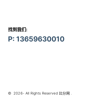
找到我们:
P: 13659630010
©
2026
- All Rights Reserved
比分网
.