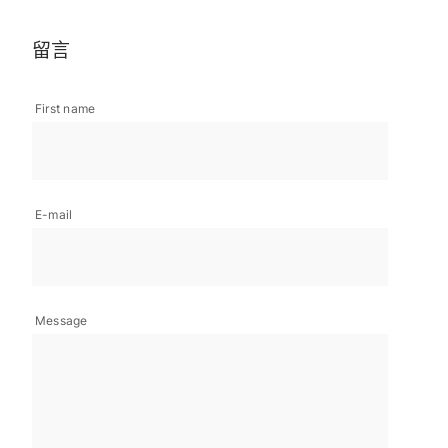
留言
First name
E-mail
Message