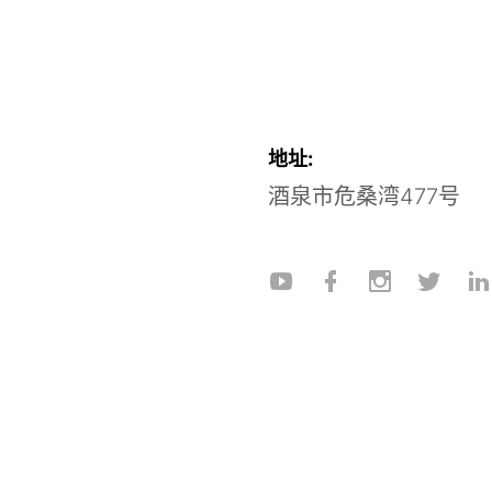
地址:
酒泉市危桑湾477号