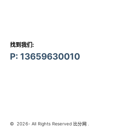
找到我们:
P: 13659630010
©
2026
- All Rights Reserved
比分网
.