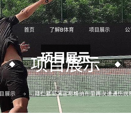
首页
了解B体育
项目展示
公
项目展示
目展示
拜仁慕尼黑宣布格纳布里再次遭遇伤病