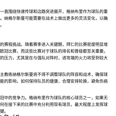
一直围绕快速传球和边路突进展开，格纳布里作为球队的重
。纳格尔斯曼可能需要在战术上做出更多的灵活变化，以确
。
的赛程挑战。随着赛季进入关键期，拜仁的比赛密度明显增
欧冠比赛，而这些比赛对于球队的排名和晋级都至关重要。
的压力，尤其是在与强队对阵时，进攻端的火力将受到较大
主教练纳格尔斯曼将不得不调整球队的阵容和战术，确保球
能的影响，如何保持队员的健康，合理安排轮换，避免伤病
冠中的竞争力。格纳布里作为球队的核心球员之一，如果无
何在接下来的比赛中充分利用现有球员，最大程度上发挥球
键。