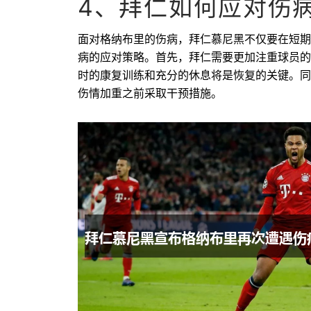
4、拜仁如何应对伤
面对格纳布里的伤病，拜仁慕尼黑不仅要在短期
病的应对策略。首先，拜仁需要更加注重球员的
时的康复训练和充分的休息将是恢复的关键。同
伤情加重之前采取干预措施。