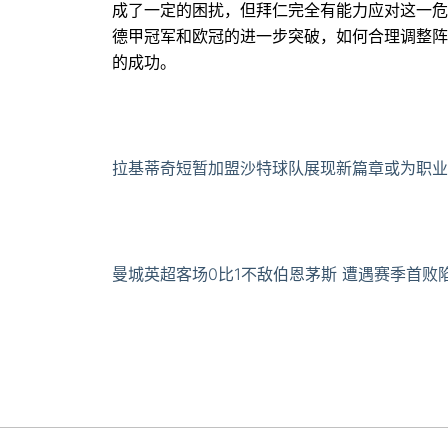
成了一定的困扰，但拜仁完全有能力应对这一危
德甲冠军和欧冠的进一步突破，如何合理调整阵
的成功。
拉基蒂奇短暂加盟沙特球队展现新篇章或为职业
曼城英超客场0比1不敌伯恩茅斯 遭遇赛季首败