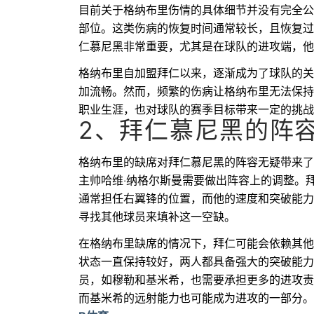
目前关于格纳布里伤情的具体细节并没有完全公
部位。这类伤病的恢复时间通常较长，且恢复过
仁慕尼黑非常重要，尤其是在球队的进攻端，他
格纳布里自加盟拜仁以来，逐渐成为了球队的关
加流畅。然而，频繁的伤病让格纳布里无法保持
职业生涯，也对球队的赛季目标带来一定的挑战
2、拜仁慕尼黑的阵
格纳布里的缺席对拜仁慕尼黑的阵容无疑带来了
主帅哈维·纳格尔斯曼需要做出阵容上的调整。
通常担任右翼锋的位置，而他的速度和突破能力
寻找其他球员来填补这一空缺。
在格纳布里缺席的情况下，拜仁可能会依赖其他
状态一直保持较好，两人都具备强大的突破能力
员，如穆勒和基米希，也需要承担更多的进攻责
而基米希的远射能力也可能成为进攻的一部分。