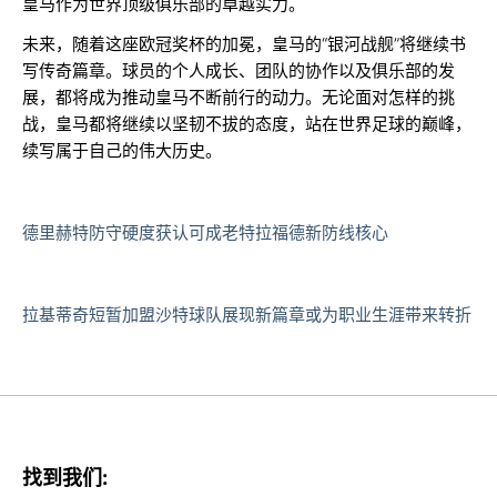
皇马作为世界顶级俱乐部的卓越实力。
未来，随着这座欧冠奖杯的加冕，皇马的“银河战舰”将继续书
写传奇篇章。球员的个人成长、团队的协作以及俱乐部的发
展，都将成为推动皇马不断前行的动力。无论面对怎样的挑
战，皇马都将继续以坚韧不拔的态度，站在世界足球的巅峰，
续写属于自己的伟大历史。
德里赫特防守硬度获认可成老特拉福德新防线核心
拉基蒂奇短暂加盟沙特球队展现新篇章或为职业生涯带来转折
找到我们: