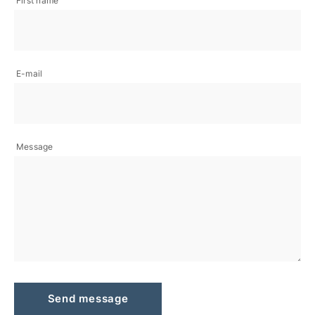
First name
E-mail
Message
Send message