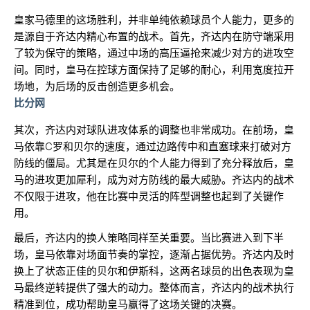
皇家马德里的这场胜利，并非单纯依赖球员个人能力，更多的
是源自于齐达内精心布置的战术。首先，齐达内在防守端采用
了较为保守的策略，通过中场的高压逼抢来减少对方的进攻空
间。同时，皇马在控球方面保持了足够的耐心，利用宽度拉开
场地，为后场的反击创造更多机会。
比分网
其次，齐达内对球队进攻体系的调整也非常成功。在前场，皇
马依靠C罗和贝尔的速度，通过边路传中和直塞球来打破对方
防线的僵局。尤其是在贝尔的个人能力得到了充分释放后，皇
马的进攻更加犀利，成为对方防线的最大威胁。齐达内的战术
不仅限于进攻，他在比赛中灵活的阵型调整也起到了关键作
用。
最后，齐达内的换人策略同样至关重要。当比赛进入到下半
场，皇马依靠对场面节奏的掌控，逐渐占据优势。齐达内及时
换上了状态正佳的贝尔和伊斯科，这两名球员的出色表现为皇
马最终逆转提供了强大的动力。整体而言，齐达内的战术执行
精准到位，成功帮助皇马赢得了这场关键的决赛。