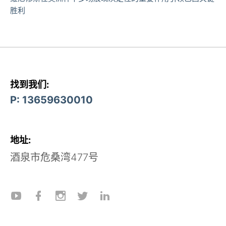
胜利
找到我们:
P: 13659630010
地址:
酒泉市危桑湾477号