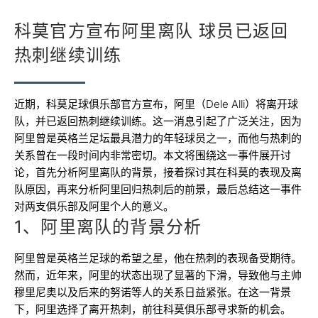
科莫官方宣布阿里离队 球员已返回
热刺继续训练
近期，科莫足球俱乐部官方宣布，阿里（Dele Alli）将离开球
队，并已返回热刺继续训练。这一消息引起了广泛关注，因为
阿里曾是英格兰足坛最具潜力的年轻球员之一，而他与热刺的
关系曾在一段时间内非常密切。本文将围绕这一事件展开讨
论，首先分析阿里离队的背景，接着探讨其在科莫的表现及离
队原因，再来分析阿里回归热刺后的前景，最后总结这一事件
对两支俱乐部及阿里个人的意义。
1、阿里离队的背景分析
阿里曾是英格兰足球的希望之星，他在热刺的表现备受期待。
然而，近年来，阿里的状态出现了显著的下滑，导致他与主帅
穆里尼奥以及后来的努诺等人的关系日益紧张。在这一背景
下，阿里选择了离开热刺，前往科莫俱乐部寻求新的机会。