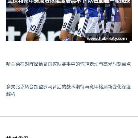
哈兰德在对阵摩纳哥国家队赛事中的惊艳表现与高光时刻盘点
多夫比克转会加盟罗马背后的战术期待与意甲格局新变化深度
解析