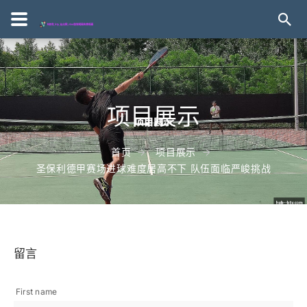
项目展示
首页
项目展示
圣保利德甲赛场进球难度居高不下 队伍面临严峻挑战
留言
First name