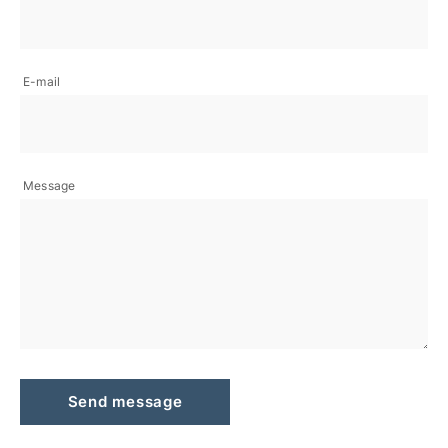
E-mail
Message
Send message