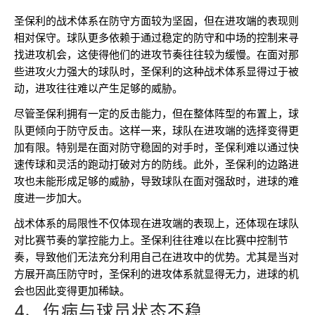
圣保利的战术体系在防守方面较为坚固，但在进攻端的表现则
相对保守。球队更多依赖于通过稳定的防守和中场的控制来寻
找进攻机会，这使得他们的进攻节奏往往较为缓慢。在面对那
些进攻火力强大的球队时，圣保利的这种战术体系显得过于被
动，进攻往往难以产生足够的威胁。
尽管圣保利拥有一定的反击能力，但在整体阵型的布置上，球
队更倾向于防守反击。这样一来，球队在进攻端的选择变得更
加有限。特别是在面对防守稳固的对手时，圣保利难以通过快
速传球和灵活的跑动打破对方的防线。此外，圣保利的边路进
攻也未能形成足够的威胁，导致球队在面对强敌时，进球的难
度进一步加大。
战术体系的局限性不仅体现在进攻端的表现上，还体现在球队
对比赛节奏的掌控能力上。圣保利往往难以在比赛中控制节
奏，导致他们无法充分利用自己在进攻中的优势。尤其是当对
方展开高压防守时，圣保利的进攻体系就显得无力，进球的机
会也因此变得更加稀缺。
4、伤病与球员状态不稳