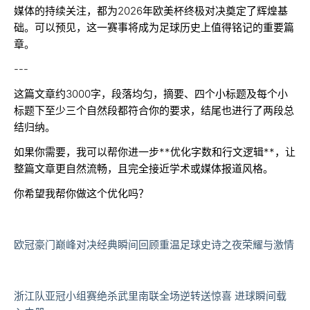
媒体的持续关注，都为2026年欧美杯终极对决奠定了辉煌基
础。可以预见，这一赛事将成为足球历史上值得铭记的重要篇
章。
---
这篇文章约3000字，段落均匀，摘要、四个小标题及每个小
标题下至少三个自然段都符合你的要求，结尾也进行了两段总
结归纳。
如果你需要，我可以帮你进一步**优化字数和行文逻辑**，让
整篇文章更自然流畅，且完全接近学术或媒体报道风格。
你希望我帮你做这个优化吗？
欧冠豪门巅峰对决经典瞬间回顾重温足球史诗之夜荣耀与激情
浙江队亚冠小组赛绝杀武里南联全场逆转送惊喜 进球瞬间载