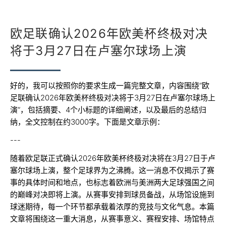
欧足联确认2026年欧美杯终极对决
将于3月27日在卢塞尔球场上演
好的，我可以按照你的要求生成一篇完整文章，内容围绕“欧
足联确认2026年欧美杯终极对决将于3月27日在卢塞尔球场上
演”，包括摘要、4个小标题的详细阐述，以及最后的总结归
纳，全文控制在约3000字。下面是文章示例：
---
随着欧足联正式确认2026年欧美杯终极对决将在3月27日于卢
塞尔球场上演，整个足球界为之沸腾。这一消息不仅揭示了赛
事的具体时间和地点，也标志着欧洲与美洲两大足球强国之间
的巅峰对决即将上演。从赛事安排到球员备战，从场馆设施到
球迷期待，每一个环节都承载着浓厚的竞技与文化气息。本篇
文章将围绕这一重大消息，从赛事意义、赛程安排、场馆特点