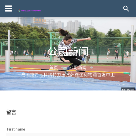
公司新闻
首页
公司新闻
易卜拉希马科纳特力压宽萨稳坐利物浦首发中卫
留言
First name