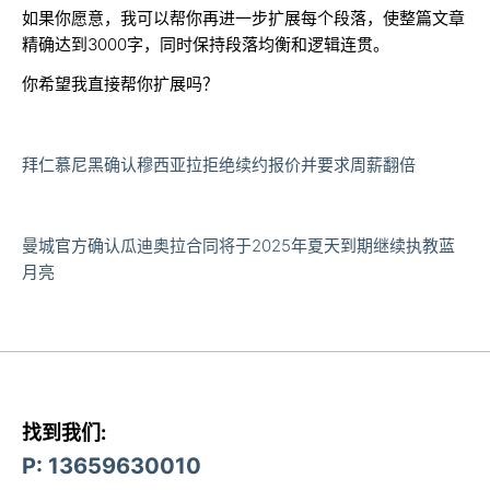
如果你愿意，我可以帮你再进一步扩展每个段落，使整篇文章
精确达到3000字，同时保持段落均衡和逻辑连贯。
你希望我直接帮你扩展吗？
拜仁慕尼黑确认穆西亚拉拒绝续约报价并要求周薪翻倍
曼城官方确认瓜迪奥拉合同将于2025年夏天到期继续执教蓝
月亮
找到我们:
P: 13659630010