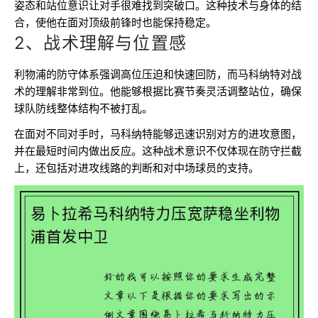
姿态和站位意识让对手很难找到突破口。这种技术与身体的结
合，使他在面对顶级前锋时也能保持稳定。
2、战术理解与位置感
利物浦的防守体系强调高位压迫和快速回防，而马科纳特对战
术的理解非常到位。他能够根据比赛节奏灵活调整站位，确保
球队防线整体结构不被打乱。
在面对不同对手时，马科纳特能够迅速识别对方的进攻意图，
并在最短时间内做出反应。这种战术意识不仅体现在防守拦截
上，还包括对进攻线路的判断和对中场球员的支持。