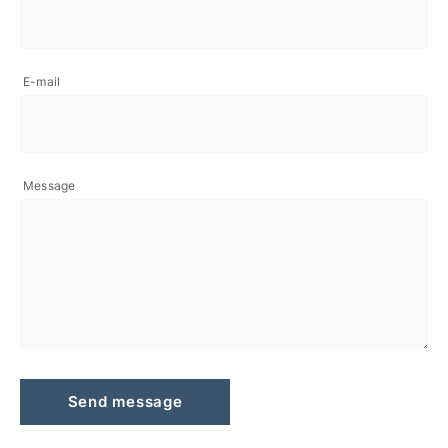
E-mail
Message
Send message