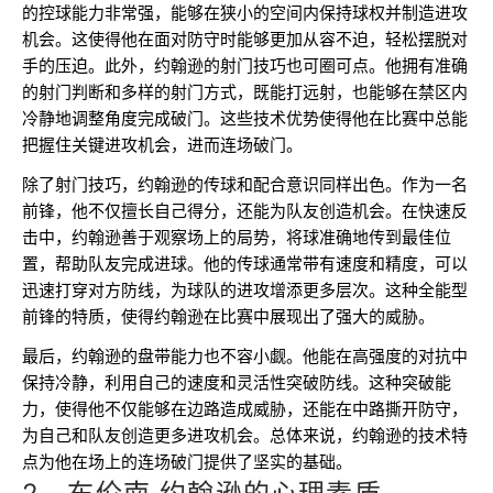
的控球能力非常强，能够在狭小的空间内保持球权并制造进攻
机会。这使得他在面对防守时能够更加从容不迫，轻松摆脱对
手的压迫。此外，约翰逊的射门技巧也可圈可点。他拥有准确
的射门判断和多样的射门方式，既能打远射，也能够在禁区内
冷静地调整角度完成破门。这些技术优势使得他在比赛中总能
把握住关键进攻机会，进而连场破门。
除了射门技巧，约翰逊的传球和配合意识同样出色。作为一名
前锋，他不仅擅长自己得分，还能为队友创造机会。在快速反
击中，约翰逊善于观察场上的局势，将球准确地传到最佳位
置，帮助队友完成进球。他的传球通常带有速度和精度，可以
迅速打穿对方防线，为球队的进攻增添更多层次。这种全能型
前锋的特质，使得约翰逊在比赛中展现出了强大的威胁。
最后，约翰逊的盘带能力也不容小觑。他能在高强度的对抗中
保持冷静，利用自己的速度和灵活性突破防线。这种突破能
力，使得他不仅能够在边路造成威胁，还能在中路撕开防守，
为自己和队友创造更多进攻机会。总体来说，约翰逊的技术特
点为他在场上的连场破门提供了坚实的基础。