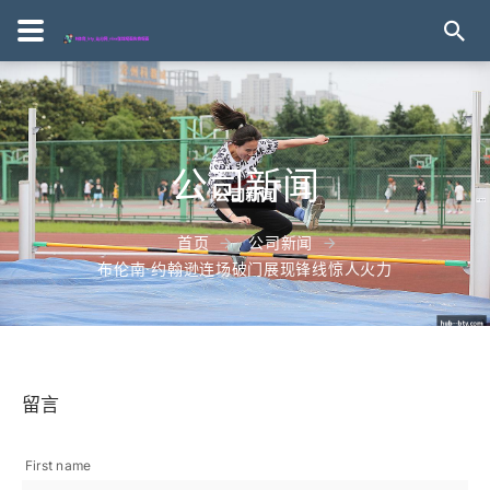
公司新闻
首页
公司新闻
布伦南·约翰逊连场破门展现锋线惊人火力
留言
First name