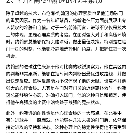
2、布伦南·约翰逊的心理素质
除了卓越的技术，布伦南·约翰逊的心理素质也是他连场破门
的重要因素。作为一名年轻球员，约翰逊在压力面前展现出令
人赞叹的冷静和自信。对于一名前锋而言，进球不仅仅是技术
上的体现，更是心理素质的考验。在面对强大对手和高压环境
时，约翰逊总能够保持头脑清晰，做出最佳决策。特别是在临
门一脚的时刻，他能够冷静地选择射门角度，并把握住每一次
机会。
约翰逊的进球往往来源于他对比赛的敏锐洞察力。他在禁区内
的判断非常果断，能够在短时间内判断出最优进攻路线，并做
出快速反应。这种反应能力不仅体现了他的天赋，也离不开他
强大的心理素质。尤其是在面对守门员的近距离扑救时，约翰
逊总能够稳住心态，准确打入球门。他的这种自信和镇定，使
得他在高强度的比赛中始终处于最强的竞技状态。
此外，约翰逊的耐性也是他心理素质的一大亮点。在比赛中，
有时进球并非一蹴而就，他能够在几次未果的射门后，依然保
持对进攻的坚持和决心。这种心理上的稳定性使得他不易受到