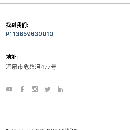
找到我们:
P: 13659630010
地址:
酒泉市危桑湾477号