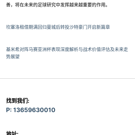
善，将在未来的足球研究中发挥越来越重要的作用。
坎塞洛租借期满回归曼城后转投沙特豪门开启新篇章
基米希对阵马赛亚洲杯表现深度解析与战术价值评估及未来走
势展望
找到我们:
P: 13659630010
地址: