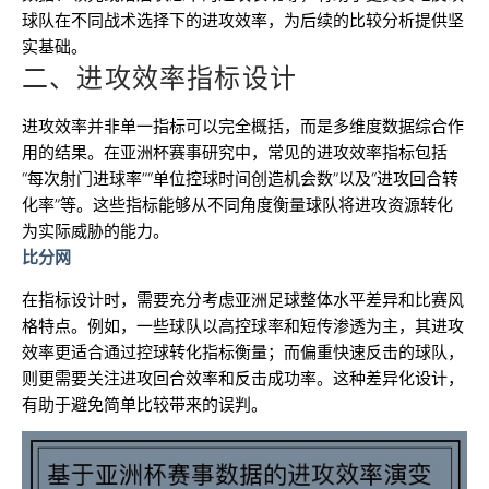
球队在不同战术选择下的进攻效率，为后续的比较分析提供坚
实基础。
二、进攻效率指标设计
进攻效率并非单一指标可以完全概括，而是多维度数据综合作
用的结果。在亚洲杯赛事研究中，常见的进攻效率指标包括
“每次射门进球率”“单位控球时间创造机会数”以及“进攻回合转
化率”等。这些指标能够从不同角度衡量球队将进攻资源转化
为实际威胁的能力。
比分网
在指标设计时，需要充分考虑亚洲足球整体水平差异和比赛风
格特点。例如，一些球队以高控球率和短传渗透为主，其进攻
效率更适合通过控球转化指标衡量；而偏重快速反击的球队，
则更需要关注进攻回合效率和反击成功率。这种差异化设计，
有助于避免简单比较带来的误判。