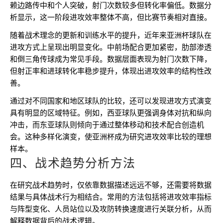
赖边路传中和个人突破，射门次数较多但转化率偏低。数据分
析显示，这一阶段进攻效率整体不高，但比赛节奏相对直接。
随着战术理念的更新和训练水平的提升，近年来亚洲杯球队在
进攻方式上呈现出明显变化。中前场配合更加紧密，肋部渗透
和倒三角传球成为常见手段。数据层面表现为射门次数下降，
但射正率和进球转化率稳步提升，体现出进攻效率的结构性改
善。
通过对不同国家和地区球队的比较，还可以发现进攻方式演变
具有明显的区域特征。例如，西亚球队更强调身体对抗和纵向
冲击，而东亚球队则倾向于通过整体移动和技术配合创造机
会。这种多样化演变，使亚洲杯成为研究进攻效率比较的理想
样本。
四、战术趋势分析方法
在研究战术趋势时，仅依靠数据描述远远不够，还需要将数据
结果与具体战术行为相结合。常用的方法包括将进攻效率指标
与阵型变化、人员站位以及攻防转换速度进行关联分析，从而
解释数据背后的战术逻辑。