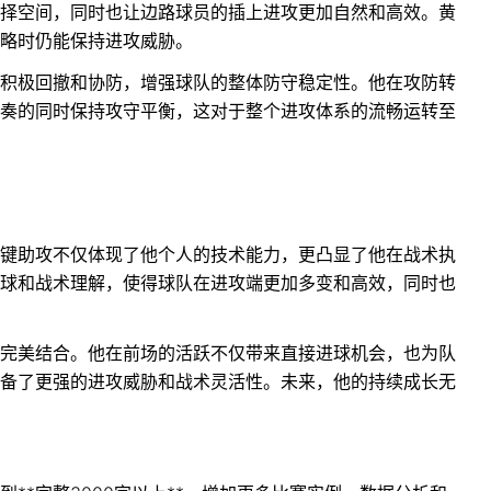
择空间，同时也让边路球员的插上进攻更加自然和高效。黄
略时仍能保持进攻威胁。
积极回撤和协防，增强球队的整体防守稳定性。他在攻防转
奏的同时保持攻守平衡，这对于整个进攻体系的流畅运转至
键助攻不仅体现了他个人的技术能力，更凸显了他在战术执
球和战术理解，使得球队在进攻端更加多变和高效，同时也
完美结合。他在前场的活跃不仅带来直接进球机会，也为队
备了更强的进攻威胁和战术灵活性。未来，他的持续成长无