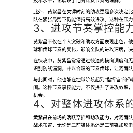
技术水平，也展现了他对比赛节奏的理解。
此外，黄紫昌在关键时刻的助攻更是多次决定比
队在紧张局势下仍能保持高效进攻。这种在压力
3、进攻节奏掌控能
黄紫昌不仅在个人突破和助攻方面表现出色，他
球和传球节奏的变化，影响全队的进攻速度，决
在快攻中，黄紫昌常常通过快速的横向调度和无
识别防线漏洞，并以合理的节奏传球，让河南队
与此同时，他也能在控球阶段起到“指挥官”的
间。这种节奏掌控能力，不仅提升了进攻效率，
机会。
4、对整体进攻体系
黄紫昌在前场的活跃穿插和助攻能力，对河南队
战术布置，无论是三前锋体系还是二前锋加攻击