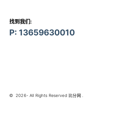
找到我们:
P: 13659630010
©
2026
- All Rights Reserved
比分网
.