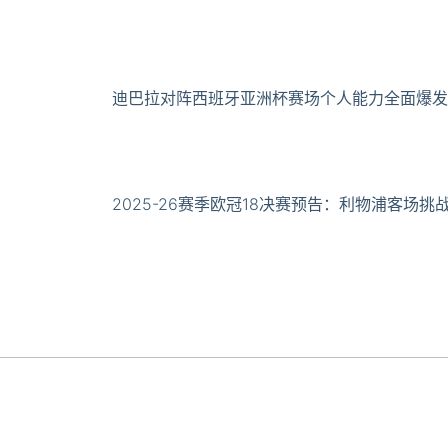
迪巴拉对阵西班牙亚洲杯赛场个人能力全面爆发
2025-26赛季欧冠18决赛预告：利物浦客场