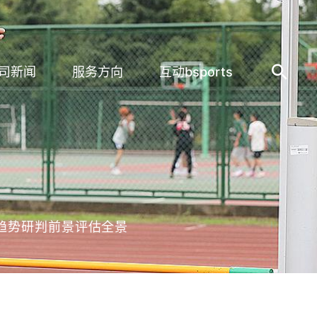
司新闻
服务方向
互动bsports
趋势研判前景评估全景