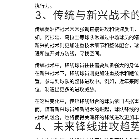
执行力。
3、传统与新兴战术
传统美洲杯战术常常强调直接进攻和快速反击，
如，阿根廷、乌拉圭等球队常通过中场球员的精
新兴的战术则更加注重技术细节和整体配合，球
递和拉开对方防线，寻找空间。
传统战术中，锋线球员往往需要具备强大的身体
在新兴战术下，锋线球员则更加注重技术和跑位
置，参与到球队的整体进攻中。例如，近年来阿
位，制造出更多的进攻威胁。
在这种变化中，传统锋线组合的球员依旧占据重
而，随着新兴球员和新战术的崛起，球队锋线的
战术的融合，也将使得美洲杯的锋线进攻更加丰
4、未来锋线进攻趋