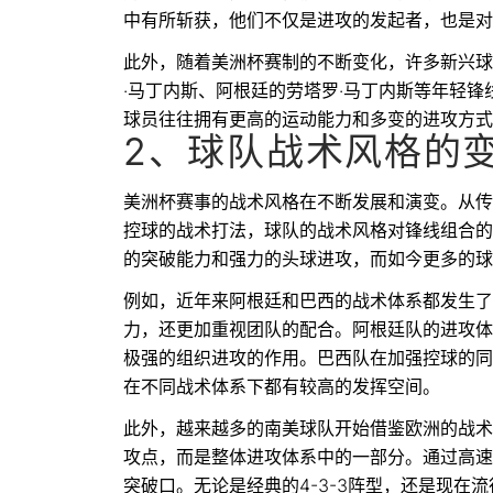
中有所斩获，他们不仅是进攻的发起者，也是对
此外，随着美洲杯赛制的不断变化，许多新兴球
·马丁内斯、阿根廷的劳塔罗·马丁内斯等年轻
球员往往拥有更高的运动能力和多变的进攻方式
2、球队战术风格的
美洲杯赛事的战术风格在不断发展和演变。从传
控球的战术打法，球队的战术风格对锋线组合的
的突破能力和强力的头球进攻，而如今更多的球
例如，近年来阿根廷和巴西的战术体系都发生了
力，还更加重视团队的配合。阿根廷队的进攻体
极强的组织进攻的作用。巴西队在加强控球的同
在不同战术体系下都有较高的发挥空间。
此外，越来越多的南美球队开始借鉴欧洲的战术
攻点，而是整体进攻体系中的一部分。通过高速
突破口。无论是经典的4-3-3阵型，还是现在流