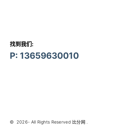
找到我们:
P: 13659630010
©
2026
- All Rights Reserved
比分网
.