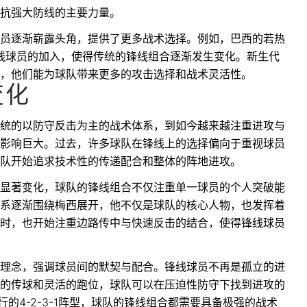
抗强大防线的主要力量。
员逐渐崭露头角，提供了更多战术选择。例如，巴西的若热
锋线球员的加入，使得传统的锋线组合逐渐发生变化。新生代
，他们能为球队带来更多的攻击选择和战术灵活性。
变化
统的以防守反击为主的战术体系，到如今越来越注重进攻与
影响巨大。过去，许多球队在锋线上的选择偏向于重视球员
队开始追求技术性的传递配合和整体的阵地进攻。
显著变化，球队的锋线组合不仅注重单一球员的个人突破能
系逐渐围绕梅西展开，他不仅是球队的核心人物，也发挥着
时，也开始注重边路传中与快速反击的结合，使得锋线球员
理念，强调球员间的默契与配合。锋线球员不再是孤立的进
的传球和灵活的跑位，球队可以在压迫性防守下找到进攻的
行的4-2-3-1阵型，球队的锋线组合都需要具备极强的战术