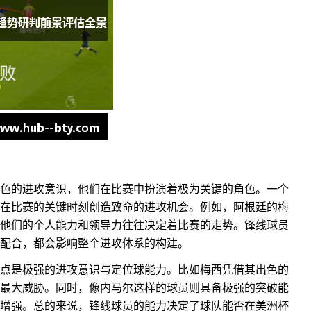
析
色的进攻意识，他们在比赛中扮演着极为关键的角色。一个
在比赛的关键时刻创造致命的进攻机会。例如，阿根廷的梅
他们的个人能力和领导力往往决定着比赛的走势。锋线球员
配合，都会影响整个进攻体系的构建。
点是极强的进攻意识与定位球能力。比如梅西凭借其出色的
最大威胁。同时，像内马尔这样的球员则具备极强的突破能
增强。总的来说，锋线球员的能力决定了球队能否在美洲杯