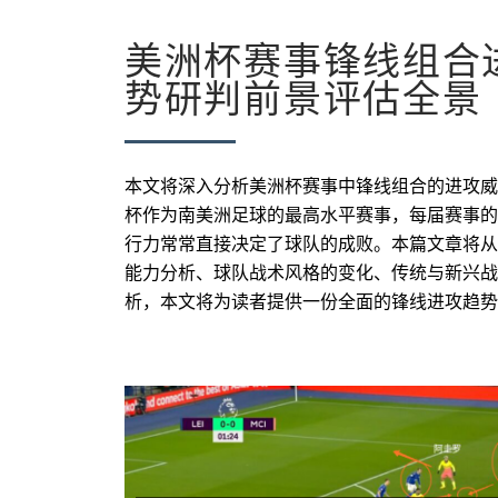
美洲杯赛事锋线组合
势研判前景评估全景
本文将深入分析美洲杯赛事中锋线组合的进攻威
杯作为南美洲足球的最高水平赛事，每届赛事的
行力常常直接决定了球队的成败。本篇文章将从
能力分析、球队战术风格的变化、传统与新兴战
析，本文将为读者提供一份全面的锋线进攻趋势