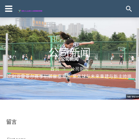
公司新闻
首页
公司新闻
比利亚雷亚尔赛季初解雇塞蒂恩 聚焦球队未来重建与新主帅挑
选
留言