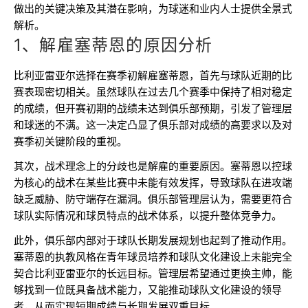
做出的关键决策及其潜在影响，为球迷和业内人士提供全景式
解析。
1、解雇塞蒂恩的原因分析
比利亚雷亚尔选择在赛季初解雇塞蒂恩，首先与球队近期的比
赛表现密切相关。虽然球队在过去几个赛季中保持了相对稳定
的成绩，但开赛初期的战绩未达到俱乐部预期，引发了管理层
和球迷的不满。这一决定凸显了俱乐部对成绩的高要求以及对
赛季初关键阶段的重视。
其次，战术理念上的分歧也是解雇的重要原因。塞蒂恩以控球
为核心的战术在某些比赛中未能有效发挥，导致球队在进攻端
缺乏威胁、防守端存在漏洞。俱乐部管理层认为，需要更符合
球队实际情况和球员特点的战术体系，以提升整体竞争力。
此外，俱乐部内部对于球队长期发展规划也起到了推动作用。
塞蒂恩的执教风格在青年球员培养和球队文化建设上未能完全
契合比利亚雷亚尔的长远目标。管理层希望通过更换主帅，能
够找到一位既具备战术能力，又能推动球队文化建设的领导
者，从而实现短期成绩与长期发展双重目标。