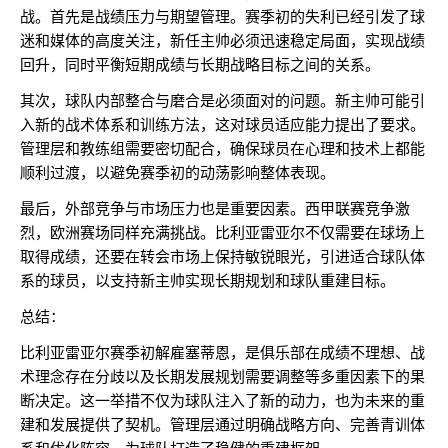
战。首先是战绩压力与期望管理。赛季初的失利已经引发了球
迷和媒体的高度关注，新任主帅必须迅速稳定局面，实现战绩
回升，同时平衡短期成绩与长期战略目标之间的关系。
其次，球队内部整合与磨合是必须面对的问题。新主帅可能引
入新的战术体系和训练方法，这对球员适应能力提出了要求。
管理层和教练组需要密切配合，确保球员在心理和技术上都能
顺利过渡，以避免赛季初的动荡影响整体表现。
最后，外部竞争与市场压力也是重要因素。西甲联赛竞争激
烈，欧洲赛场同样充满挑战。比利亚雷亚尔不仅需要在球场上
取得成绩，还要在转会市场上保持敏锐眼光，引进适合球队体
系的球员，以支持新主帅实现长期规划和球队重建目标。
总结：
比利亚雷亚尔赛季初解雇塞蒂恩，是俱乐部在成绩不理想、战
术理念存在分歧以及长期发展规划需要调整等多重因素下的果
断决定。这一举措不仅为球队注入了新的动力，也为未来的重
建和发展提供了契机。管理层通过明确战略方向、完善青训体