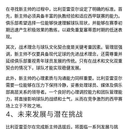
在寻找新主帅的过程中，比利亚雷亚尔设定了明确的标准。首
先，新主帅必须具备丰富的执教经验和适应西甲联赛的能力。
俱乐部希望选择一位能够快速理解球队现状，并能够在赛季初
期迅速产生积极效果的教练，以避免重复塞蒂恩时期的低迷表
现。
其次，战术理念与球队文化契合度是关键考量因素。管理层强
调，新主帅不仅要具备现代足球的先进战术理念，还需尊重并
延续俱乐部重视青年球员发展的传统。只有在战术和文化双重
契合的情况下，球队才能实现稳健发展。
此外，新主帅的心理素质与沟通能力同样重要。比利亚雷亚尔
需要一位能够在压力下保持冷静，妥善处理球员、媒体及俱乐
部高层关系的领导者。一个良好的心理调控能力和团队管理能
力，将直接影响球队的战绩和士气，从而在竞争激烈的西甲赛
场上立于不败之地。
4、未来发展与潜在挑战
比利亚雷亚尔在完成新主帅选拔后，将面临一系列发展与挑