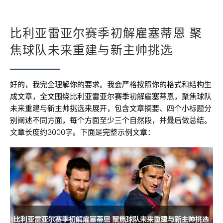
比利亚雷亚尔赛季初解雇塞蒂恩 聚
焦球队未来重建与新主帅挑选
好的，我完全理解你的要求。我会严格按照你的格式和结构生
成文章，全文围绕比利亚雷亚尔赛季初解雇塞蒂恩，聚焦球队
未来重建与新主帅挑选来展开，包含文章摘要、四个小标题分
别阐述不同方面，每个方面至少三个自然段，并最后做总结。
文章长度约3000字。下面是完整示例文章：