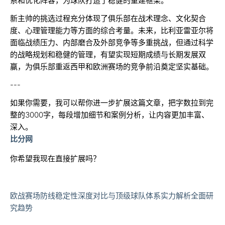
系和优化阵容，为球队打造了稳健的重建框架。
新主帅的挑选过程充分体现了俱乐部在战术理念、文化契合
度、心理管理能力等方面的综合考量。未来，比利亚雷亚尔将
面临战绩压力、内部磨合及外部竞争等多重挑战，但通过科学
的战略规划和稳健的管理，有望实现短期成绩与长期发展双
赢，为俱乐部重返西甲和欧洲赛场的竞争前沿奠定坚实基础。
---
如果你需要，我可以帮你进一步扩展这篇文章，把字数拉到完
整的3000字，每段增加细节和案例分析，让内容更加丰富、
深入。
比分网
你希望我现在直接扩展吗？
欧战赛场防线稳定性深度对比与顶级球队体系实力解析全面研
究趋势