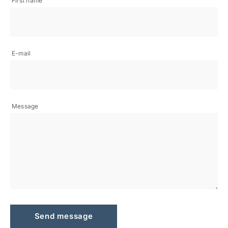
First name
E-mail
Message
Send message