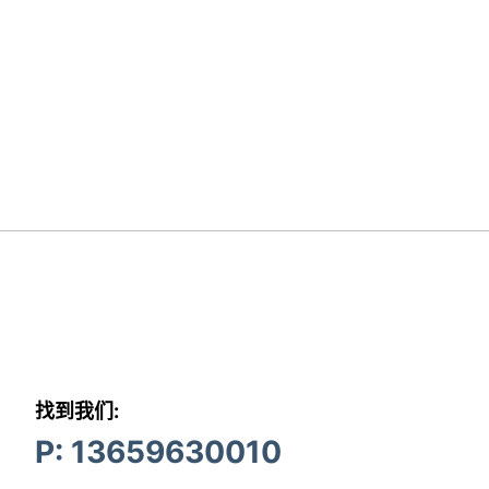
找到我们:
P: 13659630010