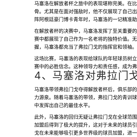
马塞洛在解放者杯之旅中的表现堪称完美。在比
骨。尤其是在面对强敌时，他不仅展现了自己出
阵阿根廷豪门博卡青年时，马塞洛的一记精准助
在解放者杯的决赛中，马塞洛发挥了至关重要的
赛中都展现了自己作为一名老将的独特价值。无
握，马塞洛都充当了弗拉门戈的指挥官和领袖。
这场比赛，马塞洛的表现给球队的年轻球员树立
赛中的必胜信念。这种领导力和责任感，成为弗
4、马塞洛对弗拉门
马塞洛带领弗拉门戈夺得解放者杯后，俱乐部的
力源泉。随着马塞洛的带领，弗拉门戈的青训球
中发挥出自己的最佳水平。
此外，马塞洛的回归无疑让弗拉门戈在全球范围
加盟后得到了极大的提升，这对于未来的球员引
戈在未来能够吸引更多世界级的球员加盟，进一