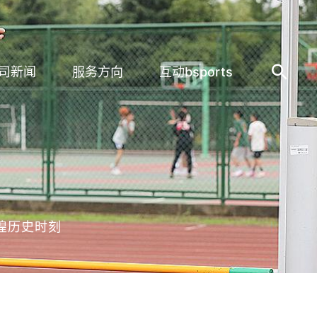
司新闻
服务方向
互动bsports
煌历史时刻