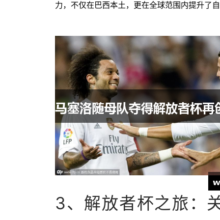
力，不仅在巴西本土，更在全球范围内提升了自
3、解放者杯之旅：