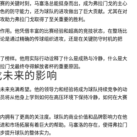
赛的关键时刻，马塞洛总能挺身而出，成为弗拉门戈的主心
色的防守能力，还为球队的进攻做出了巨大贡献。尤其在对
攻助力弗拉门戈取得了至关重要的胜利。
作用。他凭借丰富的比赛经验和超高的竞技状态，在整场比
论是通过精确的传球组织进攻，还是在关键防守时机的把
了榜样。他用实际行动诠释了什么是成熟与冷静，什么是大
拉门戈最终夺得解放者杯的重要原因。
戈未来的影响
未来充满希望。他的领导力和经验将成为球队持续竞争的动
员将从他身上学到如何在高压环境下保持冷静，如何在大赛
内拥有了更高的关注度。球队的商业价值和品牌影响力在他
进和市场拓展有着巨大的帮助。马塞洛的存在，使得弗拉门
步提升球队的整体实力。