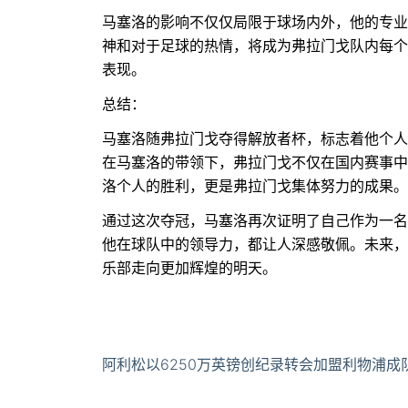
马塞洛的影响不仅仅局限于球场内外，他的专业
神和对于足球的热情，将成为弗拉门戈队内每个
表现。
总结：
马塞洛随弗拉门戈夺得解放者杯，标志着他个人
在马塞洛的带领下，弗拉门戈不仅在国内赛事中
洛个人的胜利，更是弗拉门戈集体努力的成果。
通过这次夺冠，马塞洛再次证明了自己作为一名
他在球队中的领导力，都让人深感敬佩。未来，
乐部走向更加辉煌的明天。
阿利松以6250万英镑创纪录转会加盟利物浦成