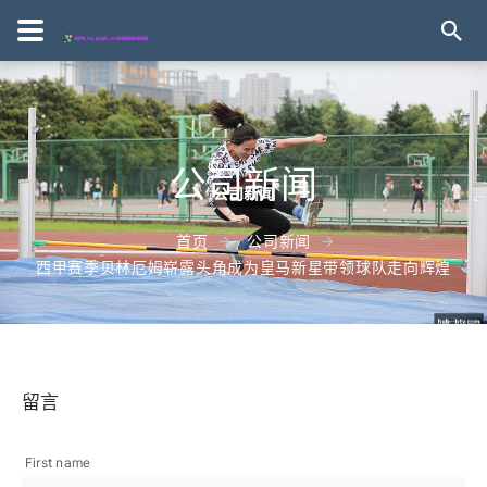
公司新闻
首页
公司新闻
西甲赛季贝林厄姆崭露头角成为皇马新星带领球队走向辉煌
留言
First name