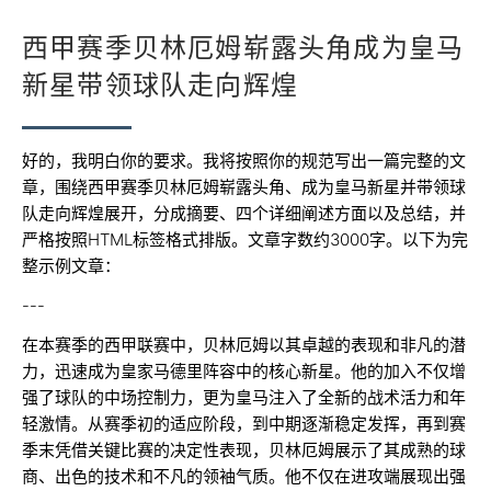
西甲赛季贝林厄姆崭露头角成为皇马
新星带领球队走向辉煌
好的，我明白你的要求。我将按照你的规范写出一篇完整的文
章，围绕西甲赛季贝林厄姆崭露头角、成为皇马新星并带领球
队走向辉煌展开，分成摘要、四个详细阐述方面以及总结，并
严格按照HTML标签格式排版。文章字数约3000字。以下为完
整示例文章：
---
在本赛季的西甲联赛中，贝林厄姆以其卓越的表现和非凡的潜
力，迅速成为皇家马德里阵容中的核心新星。他的加入不仅增
强了球队的中场控制力，更为皇马注入了全新的战术活力和年
轻激情。从赛季初的适应阶段，到中期逐渐稳定发挥，再到赛
季末凭借关键比赛的决定性表现，贝林厄姆展示了其成熟的球
商、出色的技术和不凡的领袖气质。他不仅在进攻端展现出强