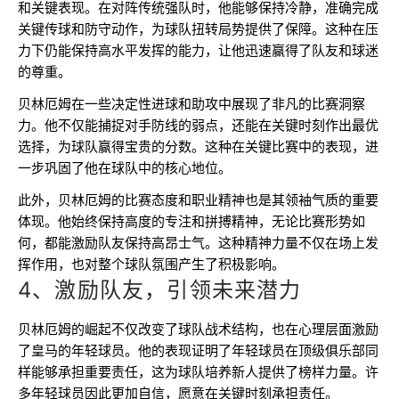
和关键表现。在对阵传统强队时，他能够保持冷静，准确完成
关键传球和防守动作，为球队扭转局势提供了保障。这种在压
力下仍能保持高水平发挥的能力，让他迅速赢得了队友和球迷
的尊重。
贝林厄姆在一些决定性进球和助攻中展现了非凡的比赛洞察
力。他不仅能捕捉对手防线的弱点，还能在关键时刻作出最优
选择，为球队赢得宝贵的分数。这种在关键比赛中的表现，进
一步巩固了他在球队中的核心地位。
此外，贝林厄姆的比赛态度和职业精神也是其领袖气质的重要
体现。他始终保持高度的专注和拼搏精神，无论比赛形势如
何，都能激励队友保持高昂士气。这种精神力量不仅在场上发
挥作用，也对整个球队氛围产生了积极影响。
4、激励队友，引领未来潜力
贝林厄姆的崛起不仅改变了球队战术结构，也在心理层面激励
了皇马的年轻球员。他的表现证明了年轻球员在顶级俱乐部同
样能够承担重要责任，这为球队培养新人提供了榜样力量。许
多年轻球员因此更加自信，愿意在关键时刻承担责任。