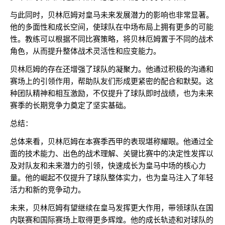
与此同时，贝林厄姆对皇马未来发展潜力的影响也非常显著。
他的多面性和成长空间，使球队在中场布局上拥有更多的可能
性。教练可以根据不同比赛策略，将贝林厄姆置于不同的战术
角色，从而提升整体战术灵活性和应变能力。
贝林厄姆的存在还增强了球队的凝聚力。他通过积极的沟通和
赛场上的引领作用，帮助队友们形成更紧密的配合和默契。这
种团队精神和相互激励，不仅提升了球队即时战绩，也为未来
赛季的长期竞争力奠定了坚实基础。
总结：
总体来看，贝林厄姆在本赛季西甲的表现堪称耀眼。他通过全
面的技术能力、出色的战术理解、关键比赛中的决定性发挥以
及对队友和未来潜力的引领，快速成长为皇马中场的核心力
量。他的崛起不仅提升了球队整体实力，也为皇马注入了年轻
活力和新的竞争动力。
未来，贝林厄姆有望继续在皇马发挥更大作用，带领球队在国
内联赛和国际赛场上取得更多辉煌。他的成长轨迹和对球队的