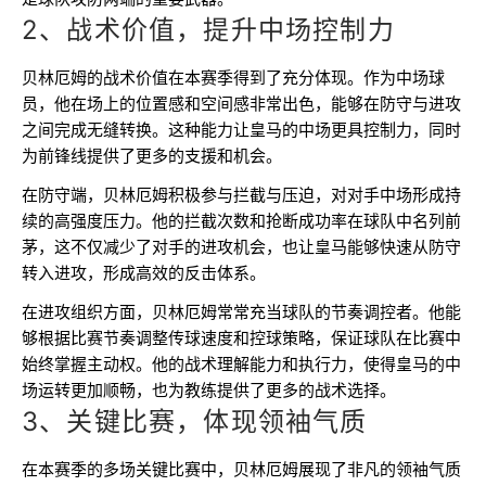
2、战术价值，提升中场控制力
贝林厄姆的战术价值在本赛季得到了充分体现。作为中场球
员，他在场上的位置感和空间感非常出色，能够在防守与进攻
之间完成无缝转换。这种能力让皇马的中场更具控制力，同时
为前锋线提供了更多的支援和机会。
在防守端，贝林厄姆积极参与拦截与压迫，对对手中场形成持
续的高强度压力。他的拦截次数和抢断成功率在球队中名列前
茅，这不仅减少了对手的进攻机会，也让皇马能够快速从防守
转入进攻，形成高效的反击体系。
在进攻组织方面，贝林厄姆常常充当球队的节奏调控者。他能
够根据比赛节奏调整传球速度和控球策略，保证球队在比赛中
始终掌握主动权。他的战术理解能力和执行力，使得皇马的中
场运转更加顺畅，也为教练提供了更多的战术选择。
3、关键比赛，体现领袖气质
在本赛季的多场关键比赛中，贝林厄姆展现了非凡的领袖气质