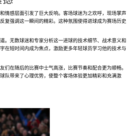
和情感层面引发了巨大反响。客场球迷为之欢呼，现场掌声
反复强调这一瞬间的精彩。这种氛围使得进球成为赛场历史
道。无数球迷和专家分析这一进球的技术细节、战术意义和
字在短时间内成为焦点，激励更多年轻球员学习他的技术与
友们在随后的比赛中士气高涨，比赛节奏和配合更为顺畅。
球队带来了心理优势，使整个客场体验更加精彩和充满激