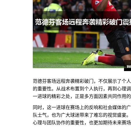
范德芬客场远程奔袭精彩破门，不仅展示了个人
的重要性。从战术布置到个人执行，再到心理调
一进球的精彩之处，正是多方面因素共同作用的
同时，这一进球在赛场上的反响和社会媒体的广
队士气，也为广大球迷带来了难忘的视觉盛宴。
心理与团队协作的重要性，也更加期待未来赛场