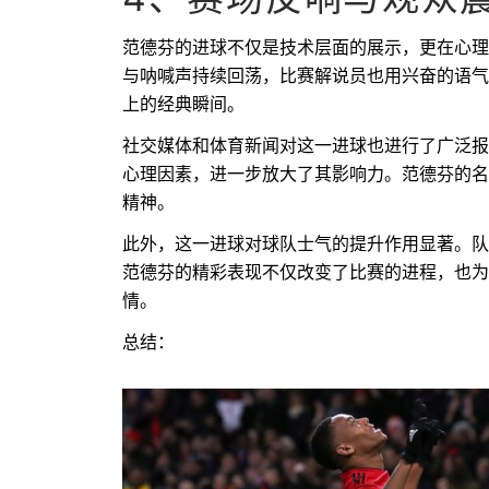
范德芬的进球不仅是技术层面的展示，更在心理
与呐喊声持续回荡，比赛解说员也用兴奋的语气
上的经典瞬间。
社交媒体和体育新闻对这一进球也进行了广泛报
心理因素，进一步放大了其影响力。范德芬的名
精神。
此外，这一进球对球队士气的提升作用显著。队
范德芬的精彩表现不仅改变了比赛的进程，也为
情。
总结：