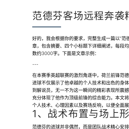
范德芬客场远程奔袭
好的，我会根据你的要求，完整生成一篇以“范
章，包含摘要、四个小标题下详细阐述，每段均
数约3000字。下面是文章示例：
---
在本赛季英超联赛的激烈角逐中，荷兰前锋范德
进球不仅展示了他卓越的个人技术和出色的身体
到解说员，无一不为这一瞬间的精彩表现所震撼
充分体现了他作为顶级前锋的综合能力。本文将
个人技术、心理因素以及赛场反响，以便全面展
1、战术布置与场上
范德芬的进球并非偶然，而是团队战术精心安排