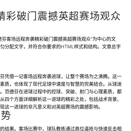
精彩破门震撼英超赛场观众
德芬客场远程奔袭精彩破门震撼英超赛场观众”为中心的文
匀分配文字，并符合你要求的HTML样式和结构。文章总字
芬凭借一记客场远程奔袭进球，让整个赛场为之沸腾。这一
素质，也体现了现代足球中速度与智慧的完美结合。从球迷
。范德芬在进球过程中的控球、突破、射门与心理素质，都
从四个方面详细解析这一进球的精彩之处，包括战术背景、
现这一进球的非凡意义和对英超赛场的震撼影响。
形势
的结果。客场比赛中，球队教练通过高位逼抢与快速反击相