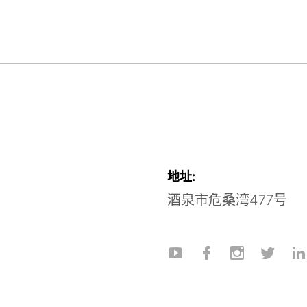
地址:
酒泉市危桑湾477号