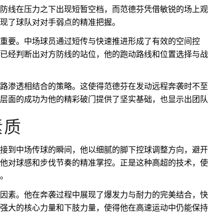
防线在压力之下出现短暂空档，而范德芬凭借敏锐的场上观
现了球队对对手弱点的精准把握。
重要。中场球员通过短传与快速推进形成了有效的空间控
已经判断出对方防线的站位，他的跑动路线和位置选择与战
路渗透相结合的策略。这使得范德芬在发动远程奔袭时不至
层面的成功为他的精彩破门提供了坚实基础，也显示出团队
素质
接到中场传球的瞬间，他以细腻的脚下控球调整方向，避开
他对球感和步伐节奏的精准掌控。正是这种高超的技术，使
。
因素。他在奔袭过程中展现了爆发力与耐力的完美结合，快
强大的核心力量和下肢力量，使得他在高速运动中仍能保持