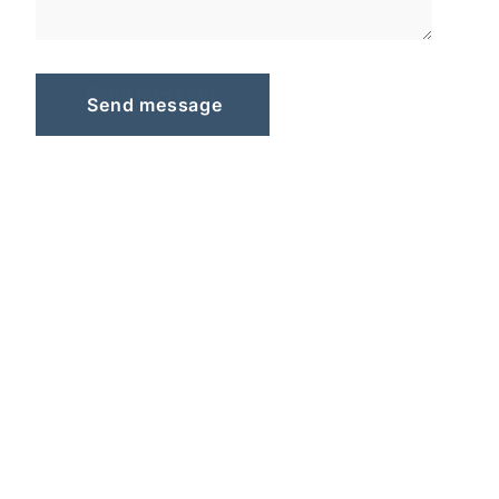
S
e
n
d
m
e
s
s
a
g
e
Send message