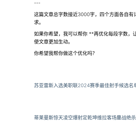
---
这篇文章总字数接近3000字，四个方面各自有
求。
如果你希望，我可以帮你 **再优化每段字数，
使文章更加生动。
你希望我帮你做这个优化吗？
苏亚雷斯入选美职联2024赛季最佳射手候选名
蒂莱曼斯惊天凌空爆射定乾坤维拉客场鏖战绝杀