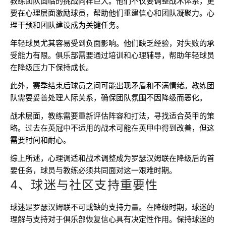
教练团队面临的挑战同样巨大。他们不仅要调整战术体系，更
要在心理层面激励球员，帮助他们重建信心和团队凝聚力。心
理干预和团队建设成为关键任务。
年轻球员尤其容易受到负面影响。他们缺乏经验，对失败的承
受能力有限。俱乐部需要通过培训和心理辅导，帮助年轻球员
在降级压力下保持成长。
此外，赛季结束后球员之间可能出现矛盾和不满情绪。教练团
队需要妥善处理人际关系，确保团队氛围不因降级而恶化。
战术层面，教练需要重新评估阵容和打法，寻找适合英甲的策
略。过去在英冠中不适用的战术可能在英甲中得到改善，但这
需要时间和耐心。
综上所述，心理调适和战术调整成为罗瑟汉姆联在降级后的首
要任务，球员与教练必须共同面对这一艰难时期。
4、球迷与社区支持重要性
球迷是罗瑟汉姆联不可或缺的支持力量。在降级时期，球迷的
理解与支持对于俱乐部恢复信心具有决定性作用。保持球迷的