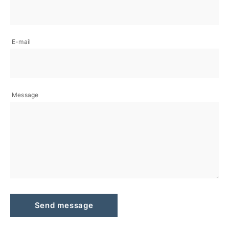
E-mail
Message
Send message