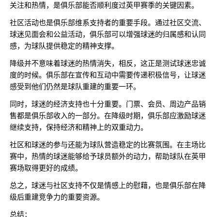
关注和热情，是俱乐部能否顺利度过英甲赛季的关键因素。
社区活动也是俱乐部维系支持者的重要手段。通过社区交流、
球迷见面会和公益活动，俱乐部可以增强球迷的归属感和认同
感，为球队提供稳定的精神支撑。
降级并不意味着球迷的热情消失，相反，这正是测试球迷忠诚
度的时候。俱乐部在宣传和互动中需要传递积极信号，让球迷
感受到他们仍然是球队重建的重要一环。
同时，球迷的经济支持也十分重要。门票、会员、周边产品销
售都是俱乐部收入的一部分。在降级时期，俱乐部应激励球迷
继续支持，保持经济和精神上的双重动力。
社区和球迷的参与还能为球队营造稳定的比赛氛围。在主场比
赛中，热情的球迷能够给予球员额外的动力，帮助球队在英甲
赛场取得更好的成绩。
总之，球迷与社区支持不仅是情感上的慰藉，也是俱乐部在降
级后重建竞争力的重要资源。
总结：