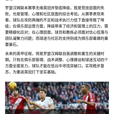
罗瑟汉姆联本赛季无缘英冠并垫底降级，既是竞技层面的失
败，也是管理、心理和社区层面的综合考验。从赛季表现来
看，球队在攻防两端的不足和战术执行力低下直接导致了降
级；在俱乐部运营方面，降级带来了经济和管理上的压力，需
要精细化应对；在心理层面，球员和教练必须面对信心低落与
团队凝聚力问题；而球迷与社区的支持则成为俱乐部重建的重
要基石。
未来的英甲征程，将是罗瑟汉姆联自我调整和重生的关键时
期。只有在俱乐部管理、战术调整、心理建设和球迷互动四个
方面全面发力，球队才能在低谷中寻找突破口，实现稳步复
苏，为重返英冠打下坚实基础。