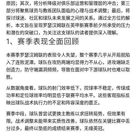
原因；其次，将分析降级对俱乐部运营和管理层的冲击；第三
部分将聚焦球员与教练团队面临的心理与战术调整；最后，将
探讨球迷、社区和球队未来发展之间的关系。通过全方位的解
析，本文旨在呈现罗瑟汉姆联在英甲新赛季前夕所承受的压力
和潜在的突破口，为关注这支球队的读者提供深入理解。
1、赛季表现全面回顾
本赛季罗瑟汉姆联的表现令人失望，整个赛季几乎从开局就陷
入了连败泥潭。球队在攻防两端均显得力不从心，进攻端缺乏
创造力，防守端漏洞频频，导致在面对中下游球队时也难以取
胜。
从数据角度看，球队的射门效率低下，控球率不稳定，传球成
功率和定位球效率均明显低于联赛平均水平。这些客观指标反
映出球队战术执行力的不足和阵容深度的匮乏。
赛季中段，球队曾尝试更换主教练以求扭转局势，但效果有
限。战术调整未能带来实质性改善，球队依然在关键比赛中丢
分过多，最终以垫底的成绩结束赛季，无缘英冠。